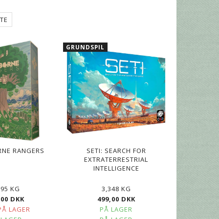
TE
GRUNDSPIL
RNE RANGERS
SETI: SEARCH FOR
EXTRATERRESTRIAL
INTELLIGENCE
195 KG
3,348 KG
,00 DKK
499,00 DKK
PÅ LAGER
PÅ LAGER