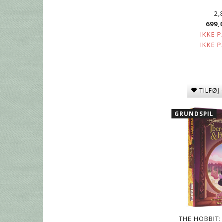
GAME BREWER
(
4
)
2,
GAMELYN GAMES
(
19
)
699,
IKKE 
GAMES QUEST
(
2
)
IKKE 
GAMES WORKSHOP
(
1
)
GIOCHIX
(
2
)
GMT GAMES
(
5
)
TILFØJ
GOLDEN EGG GAMES
(
1
)
GOTHA GAMES
(
1
)
GRUNDSPIL
GRAND GAMERS GUILD
(
3
)
GREATER THAN GAMES
(
9
)
GREENBRIER GAMES
(
3
)
GREY FOX GAMES
(
2
)
HASBRO
(
1
)
HOLY GRAIL GAMES
(
2
)
THE HOBBIT:
HORRIBLE GUILDS
(
3
)