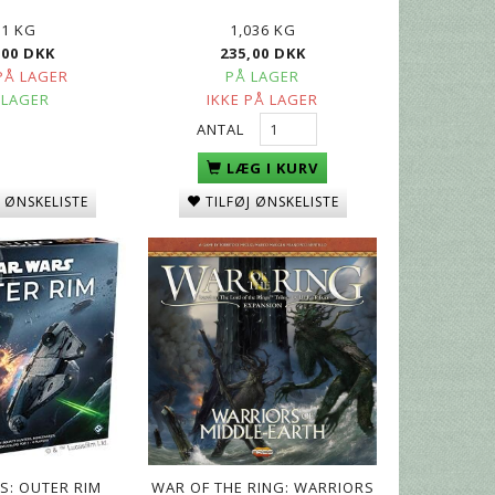
,1 KG
1,036 KG
,00 DKK
235,00 DKK
PÅ LAGER
PÅ LAGER
 LAGER
IKKE PÅ LAGER
ANTAL
LÆG I KURV
J ØNSKELISTE
TILFØJ ØNSKELISTE
S: OUTER RIM
WAR OF THE RING: WARRIORS