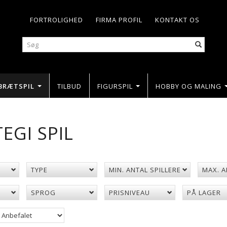
FORTROLIGHED
FIRMA PROFIL
KONTAKT OS
BRÆTSPIL
TILBUD
FIGURSPIL
HOBBY OG MALING
EGI SPIL
TYPE
MIN. ANTAL SPILLERE
MAX. A
SPROG
PRISNIVEAU
PÅ LAGER