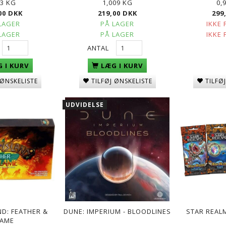
13 KG
1,009 KG
0,
00 DKK
219,00 DKK
299
LAGER
PÅ LAGER
IKKE 
LAGER
PÅ LAGER
IKKE 
ANTAL
 I KURV
LÆG I KURV
GRUNDSPIL
GRUNDSPIL
TILFØ
 ØNSKELISTE
TILFØJ ØNSKELISTE
UDVIDELSE
INGS: FATE
EARTHBORNE RANGERS
SETI: SEARCH FO
WSHIP
EXTRATERRESTRI
INTELLIGENCE
KK
649,00 DKK
499,00 DKK
ND: FEATHER &
DUNE: IMPERIUM - BLOODLINES
STAR REALM
LAME