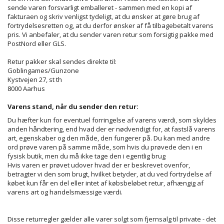
sende varen forsvarligt emballeret - sammen med en kopi af
fakturaen og skriv venligst tydeligt, at du ønsker at gøre brug af
fortrydelsesretten og, at du derfor ønsker af få tilbagebetalt varens
pris. Vi anbefaler, at du sender varen retur som forsigtig pakke med
PostNord eller GLS.
Retur pakker skal sendes direkte til:
Goblingames/Gunzone
Kystvejen 27, st th
8000 Aarhus
Varens stand, når du sender den retur:
Du hæfter kun for eventuel forringelse af varens værdi, som skyldes
anden håndtering, end hvad der er nødvendigt for, at fastslå varens
art, egenskaber og den måde, den fungerer på. Du kan med andre
ord prøve varen på samme måde, som hvis du prøvede den i en
fysisk butik, men du må ikke tage den i egentlig brug
Hvis varen er prøvet udover hvad der er beskrevet ovenfor,
betragter vi den som brugt, hvilket betyder, at du ved fortrydelse af
købet kun får en del eller intet af købsbeløbet retur, afhængig af
varens art og handelsmæssige værdi.
Disse returregler gælder alle varer solgt som fjernsalg til private - det