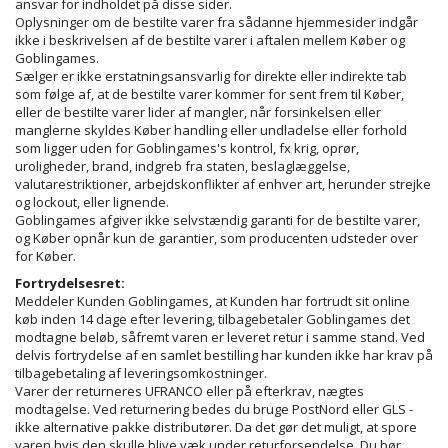
ansvar for indholdet på disse sider.
Oplysninger om de bestilte varer fra sådanne hjemmesider indgår
ikke i beskrivelsen af de bestilte varer i aftalen mellem Køber og
Goblingames.
Sælger er ikke erstatningsansvarlig for direkte eller indirekte tab
som følge af, at de bestilte varer kommer for sent frem til Køber,
eller de bestilte varer lider af mangler, når forsinkelsen eller
manglerne skyldes Køber handling eller undladelse eller forhold
som ligger uden for Goblingames's kontrol, fx krig, oprør,
uroligheder, brand, indgreb fra staten, beslaglæggelse,
valutarestriktioner, arbejdskonflikter af enhver art, herunder strejke
og lockout, eller lignende.
Goblingames afgiver ikke selvstændig garanti for de bestilte varer,
og Køber opnår kun de garantier, som producenten udsteder over
for Køber.
Fortrydelsesret:
Meddeler Kunden Goblingames, at Kunden har fortrudt sit online
køb inden 14 dage efter levering, tilbagebetaler Goblingames det
modtagne beløb, såfremt varen er leveret retur i samme stand. Ved
delvis fortrydelse af en samlet bestilling har kunden ikke har krav på
tilbagebetaling af leveringsomkostninger.
Varer der returneres UFRANCO eller på efterkrav, nægtes
modtagelse. Ved returnering bedes du bruge PostNord eller GLS -
ikke alternative pakke distributører. Da det gør det muligt, at spore
varen hvis den skulle blive væk under returforsendelse. Du bør