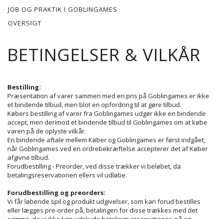
JOB OG PRAKTIK I GOBLINGAMES
OVERSIGT
BETINGELSER & VILKÅR
Bestilling:
Præsentation af varer sammen med en pris på Goblingames er ikke
et bindende tilbud, men blot en opfordring til at gøre tilbud.
Købers bestilling af varer fra Goblingames udgør ikke en bindende
accept, men derimod et bindende tilbud til Goblingames om at købe
varen på de oplyste vilkår.
En bindende aftale mellem Køber og Goblingames er først indgået,
når Goblingames ved en ordrebekræftelse accepterer det af Køber
afgivne tilbud.
Forudbestilling - Preorder, ved disse trækker vi beløbet, da
betalingsreservationen ellers vil udløbe.
Forudbestilling og preorders:
Vi får løbende spil og produkt udgivelser, som kan forud bestilles
eller lægges pre-order på, betalingen for disse trækkes med det
samme, da vi ikke kan udskyde betalings reservationer, på en