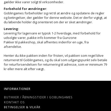
gælder ikke varer solgt til virksomheder.
Forbehold for ændringer:
Goblingames forbeholder sig ret til at ændre og opdatere de regler
og betingelser, der gælder for denne website. Det er derfor vigtigt, at
du løbende holder dig orienteret om der er sket ændringer.
Levering:
Levering for lagervare er typisk 1-2 hverdage, med forbehold for
udsolgte varer, pakke info kommer fra Gunzone
Pakker til pakkeshop, skal afhentes indenfor en uge, fra
afsendelse.
Henter du ikke pakken inden for fristen, vil pakken som regel blive
returneret til Goblingames, og du skal som udgangspunkt selv betale
for returforsendelsen for returnering til adresse, som er minimum 79
kr eller mere alt efter vægt..
INFORMATIONER
BUTIKKER / ÅBNINGSTIDER I GOBLINGAMES
KONTAKT OS
BETINGELSER & VILKÅR