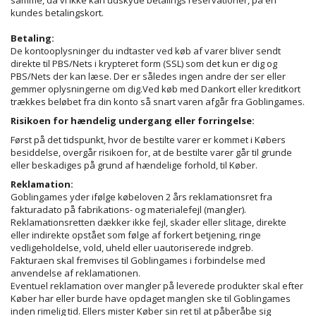
kundes betalingskort.
Betaling:
De kontooplysninger du indtaster ved køb af varer bliver sendt
direkte til PBS/Nets i krypteret form (SSL) som det kun er dig og
PBS/Nets der kan læse. Der er således ingen andre der ser eller
gemmer oplysningerne om dig.Ved køb med Dankort eller kreditkort
trækkes beløbet fra din konto så snart varen afgår fra Goblingames.
Risikoen for hændelig undergang eller forringelse:
Først på det tidspunkt, hvor de bestilte varer er kommet i Købers
besiddelse, overgår risikoen for, at de bestilte varer går til grunde
eller beskadiges på grund af hændelige forhold, til Køber.
Reklamation:
Goblingames yder ifølge købeloven 2 års reklamationsret fra
fakturadato på fabrikations- og materialefejl (mangler).
Reklamationsretten dækker ikke fejl, skader eller slitage, direkte
eller indirekte opstået som følge af forkert betjening, ringe
vedligeholdelse, vold, uheld eller uautoriserede indgreb.
Fakturaen skal fremvises til Goblingames i forbindelse med
anvendelse af reklamationen.
Eventuel reklamation over mangler på leverede produkter skal efter
Køber har eller burde have opdaget manglen ske til Goblingames
inden rimelig tid. Ellers mister Køber sin ret til at påberåbe sig