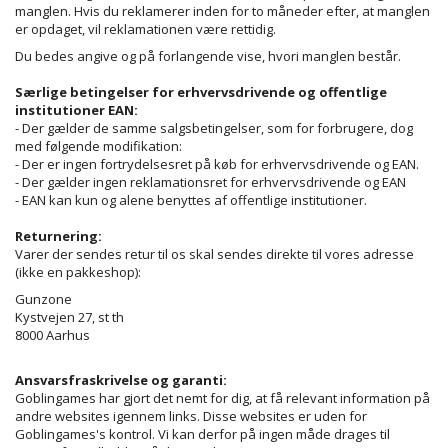
manglen. Hvis du reklamerer inden for to måneder efter, at manglen
er opdaget, vil reklamationen være rettidig.
Du bedes angive og på forlangende vise, hvori manglen består.
Særlige betingelser for erhvervsdrivende og offentlige
institutioner EAN:
- Der gælder de samme salgsbetingelser, som for forbrugere, dog
med følgende modifikation:
- Der er ingen fortrydelsesret på køb for erhvervsdrivende og EAN.
- Der gælder ingen reklamationsret for erhvervsdrivende og EAN
- EAN kan kun og alene benyttes af offentlige institutioner.
Returnering:
Varer der sendes retur til os skal sendes direkte til vores adresse
(ikke en pakkeshop):
Gunzone
Kystvejen 27, st th
8000 Aarhus
Ansvarsfraskrivelse og garanti:
Goblingames har gjort det nemt for dig, at få relevant information på
andre websites igennem links. Disse websites er uden for
Goblingames's kontrol. Vi kan derfor på ingen måde drages til