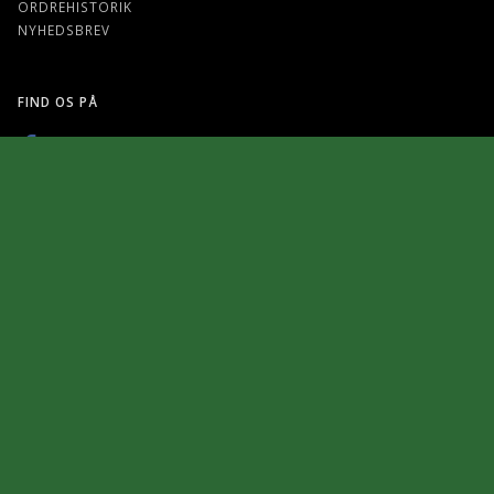
ORDREHISTORIK
NYHEDSBREV
FIND OS PÅ
BETALINGSMETODER
TILMELD NYHEDSBREV
EMAIL-
ADRESSE
Tilmeld dig vores nyhedsbrev og modtag gode tilbud samt andre
spændende nyheder direkte i din indbakke.
TILMELD
AFMELD