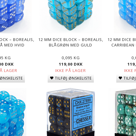
KS-SIDEDE
CHESSEX 12MM SEKS-SIDEDE
12 MM DICE BLOCK – 
 MED HVID
TERNINGER - RØD MED HVID
LYS GRØN MED S
OCK – BOREALIS,
12 MM DICE BLOCK – BOREALIS,
12 MM DICE B
Å MED HVID
BLÅGRØN MED GULD
CARRIBEAN 
K
49,00 DKK
119,00 DKK
95 KG
0,095 KG
0
00 DKK
119,00 DKK
119
PÅ LAGER
IKKE PÅ LAGER
IKKE 
 ØNSKELISTE
TILFØJ ØNSKELISTE
TILFØ