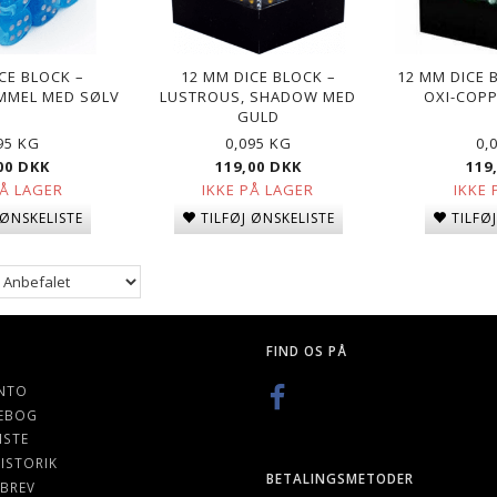
CE BLOCK –
12 MM DICE BLOCK –
12 MM DICE 
IMMEL MED SØLV
LUSTROUS, SHADOW MED
OXI-COPP
GULD
95 KG
0,095 KG
0,
00 DKK
119,00 DKK
119
PÅ LAGER
IKKE PÅ LAGER
IKKE 
 ØNSKELISTE
TILFØJ ØNSKELISTE
TILFØ
FIND OS PÅ
NTO
EBOG
ISTE
ISTORIK
BETALINGSMETODER
BREV