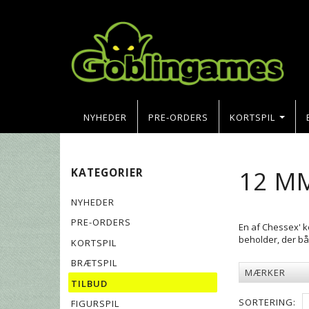
NYHEDER
PRE-ORDERS
KORTSPIL
12 M
KATEGORIER
NYHEDER
PRE-ORDERS
En af Chessex' k
beholder, der bå
KORTSPIL
BRÆTSPIL
MÆRKER
TILBUD
SORTERING:
FIGURSPIL