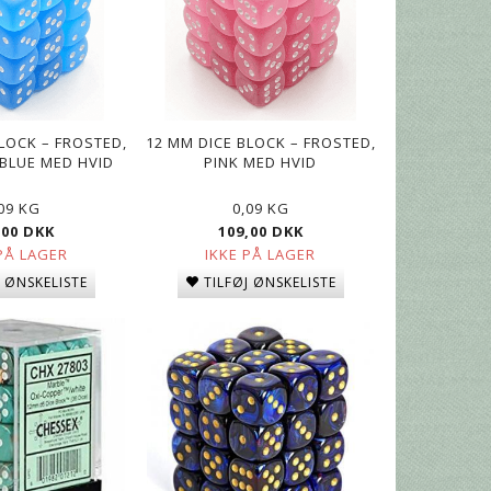
VORTEX,
CHESSEX 12MM SEKS-SIDEDE
CHESSEX 12MM SEKS-SID
ORT
TERNINGER - BLÅ MED HVID
TERNINGER - SORT MED G
LOCK – FROSTED,
12 MM DICE BLOCK – FROSTED,
BLUE MED HVID
PINK MED HVID
49,00 DKK
59,00 DKK
,09 KG
0,09 KG
,00 DKK
109,00 DKK
PÅ LAGER
IKKE PÅ LAGER
J ØNSKELISTE
TILFØJ ØNSKELISTE