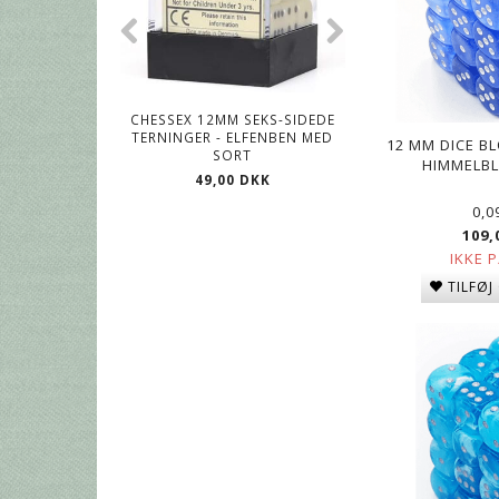
CHESSEX 12MM SEKS-SIDEDE
CHESSEX 12MM SE
TERNINGER - ELFENBEN MED
TERNINGER - GRØN
12 MM DICE BL
SORT
HIMMELBL
49,00 DKK
49,00 DK
0,0
109,
IKKE 
TILFØJ