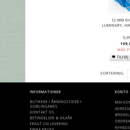
12 MM DI
LUMINARY, H
0,0
109,
IKKE 
TILFØJ
SORTERING:
INFORMATIONER
KONTO
BUTIKKER / ÅBNINGSTIDER I
MIN KO
GOBLINGAMES
ADRESS
KONTAKT OS
ØNSKEL
BETINGELSER & VILKÅR
ORDREH
FRAGT OG LEVERING
NYHEDS
FIRMA PROFIL