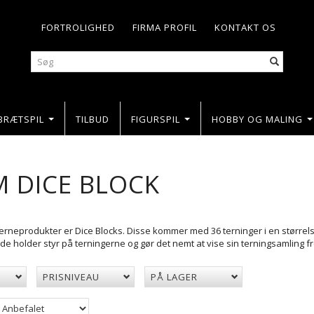
FORTROLIGHED
FIRMA PROFIL
KONTAKT OS
BRÆTSPIL
TILBUD
FIGURSPIL
HOBBY OG MALING
M DICE BLOCK
erneprodukter er Dice Blocks. Disse kommer med 36 terninger i en størrels
de holder styr på terningerne og gør det nemt at vise sin terningsamling f
PRISNIVEAU
PÅ LAGER