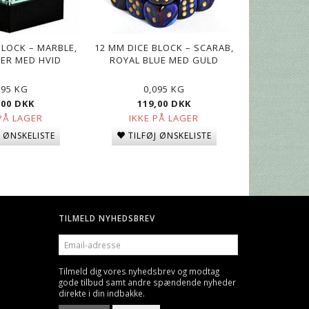
BLOCK – MARBLE,
12 MM DICE BLOCK – SCARAB,
ER MED HVID
ROYAL BLUE MED GULD
095 KG
0,095 KG
,00 DKK
119,00 DKK
PÅ LAGER
IKKE PÅ LAGER
J ØNSKELISTE
TILFØJ ØNSKELISTE
TILMELD NYHEDSBREV
EMAIL-
ADRESSE
Tilmeld dig vores nyhedsbrev og modtag
gode tilbud samt andre spændende nyheder
direkte i din indbakke.