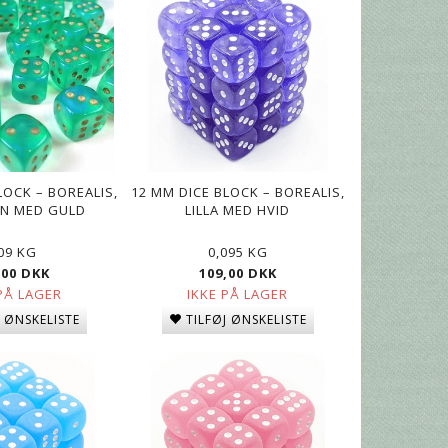
LOCK – BOREALIS,
12 MM DICE BLOCK – BOREALIS,
N MED GULD
LILLA MED HVID
,09 KG
0,095 KG
,00 DKK
109,00 DKK
PÅ LAGER
IKKE PÅ LAGER
J ØNSKELISTE
TILFØJ ØNSKELISTE