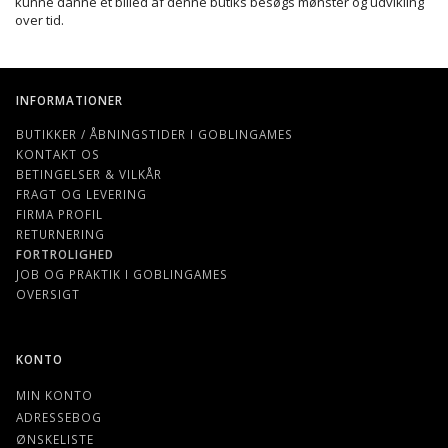
kunne danne et billed af denne butiks besøgs mønster og udvikling
over tid.
INFORMATIONER
BUTIKKER / ÅBNINGSTIDER I GOBLINGAMES
KONTAKT OS
BETINGELSER & VILKÅR
FRAGT OG LEVERING
FIRMA PROFIL
RETURNERING
FORTROLIGHED
JOB OG PRAKTIK I GOBLINGAMES
OVERSIGT
KONTO
MIN KONTO
ADRESSEBOG
ØNSKELISTE