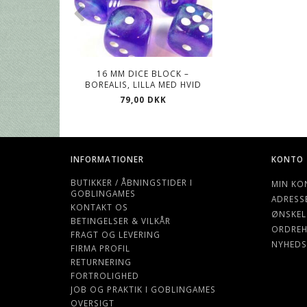
16 MM DICE BLOCK –
CHESSEX 16MM DI
BOREALIS, LILLA MED HVID
DEEP FOREST
79,00 DKK
79,00 DK
INFORMATIONER
KONTO
BUTIKKER / ÅBNINGSTIDER I
MIN KO
GOBLINGAMES
ADRESS
KONTAKT OS
ØNSKEL
BETINGELSER & VILKÅR
ORDREH
FRAGT OG LEVERING
NYHEDS
FIRMA PROFIL
RETURNERING
FORTROLIGHED
JOB OG PRAKTIK I GOBLINGAMES
OVERSIGT