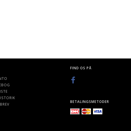
CE BLOCK:
/GOLD
K
FIND OS PÅ
NTO
EBOG
ISTE
ISTORIK
BETALINGSMETODER
BREV