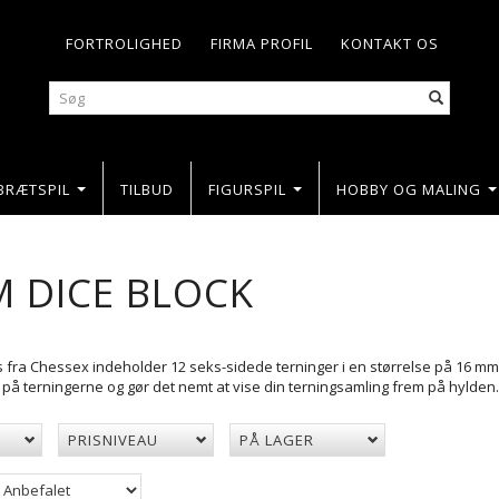
FORTROLIGHED
FIRMA PROFIL
KONTAKT OS
BRÆTSPIL
TILBUD
FIGURSPIL
HOBBY OG MALING
M DICE BLOCK
s fra Chessex indeholder 12 seks-sidede terninger i en størrelse på 16 mm 
 på terningerne og gør det nemt at vise din terningsamling frem på hylden.
PRISNIVEAU
PÅ LAGER