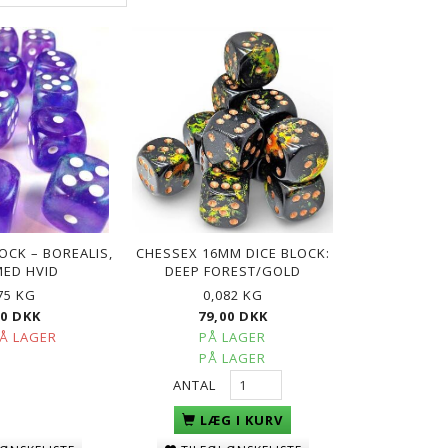
OCK – BOREALIS,
CHESSEX 16MM DICE BLOCK:
MED HVID
DEEP FOREST/GOLD
75 KG
0,082 KG
00 DKK
79,00 DKK
PÅ LAGER
PÅ LAGER
PÅ LAGER
ANTAL
LÆG I KURV