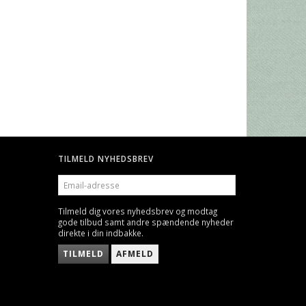
TILMELD NYHEDSBREV
EMAIL-
ADRESSE
Tilmeld dig vores nyhedsbrev og modtag
gode tilbud samt andre spændende nyheder
direkte i din indbakke.
TILMELD
AFMELD