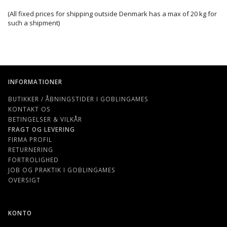
(All fixed prices for shipping outside Denmark has a max of 20 kg for
such a shipment)
INFORMATIONER
BUTIKKER / ÅBNINGSTIDER I GOBLINGAMES
KONTAKT OS
BETINGELSER & VILKÅR
FRAGT OG LEVERING
FIRMA PROFIL
RETURNERING
FORTROLIGHED
JOB OG PRAKTIK I GOBLINGAMES
OVERSIGT
KONTO