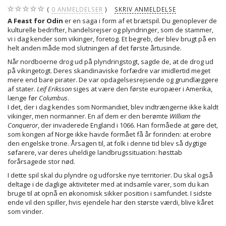
0
ANMELDELSER
SKRIV ANMELDELSE
A Feast for Odin
er en saga i form af et brætspil. Du genoplever de
kulturelle bedrifter, handelsrejser og plyndringer, som de stammer,
vi i dag kender som vikinger, foretog. Et begreb, der blev brugt på en
helt anden måde mod slutningen af det første årtusinde.
Når nordboerne drog ud på plyndringstogt, sagde de, at de drog ud
på vikingetogt. Deres skandinaviske forfædre var imidlertid meget
mere end bare pirater. De var opdagelsesrejsende og grundlæggere
af stater.
Leif Eriksson
siges at være den første europæer i Amerika,
længe før
Columbus
.
I det, der i dag kendes som Normandiet, blev indtrængerne ikke kaldt
vikinger, men normanner. En af dem er den berømte
William the
Conqueror
, der invaderede England i 1066. Han formåede at gøre det,
som kongen af Norge ikke havde formået få år forinden: at erobre
den engelske trone. Årsagen til, at folk i denne tid blev så dygtige
søfarere, var deres uheldige landbrugssituation: høsttab
forårsagede stor nød.
I dette spil skal du plyndre og udforske nye territorier. Du skal også
deltage i de daglige aktiviteter med at indsamle varer, som du kan
bruge til at opnå en økonomisk sikker position i samfundet. I sidste
ende vil den spiller, hvis ejendele har den største værdi, blive kåret
som vinder.