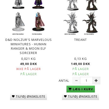
D&D NOLZUR'S MARVELOUS
TREANT
MINIATURES - HUMAN
RANGER & MOON ELF
SORCERER
0,021 KG
0,13 KG
49,00 DKK
149,00 DKK
IKKE PÅ LAGER
PÅ LAGER
PÅ LAGER
PÅ LAGER
ANTAL
LÆG I KURV
TILFØJ ØNSKELISTE
TILFØJ ØNSKELISTE