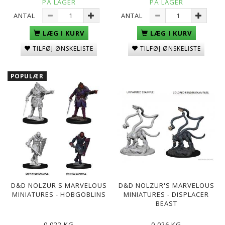
PÅ LAGER
PÅ LAGER
ANTAL
ANTAL
LÆG I KURV
LÆG I KURV
TILFØJ ØNSKELISTE
TILFØJ ØNSKELISTE
POPULÆR
D&D NOLZUR'S MARVELOUS
D&D NOLZUR'S MARVELOUS
MINIATURES - HOBGOBLINS
MINIATURES - DISPLACER
BEAST
0,022 KG
0,026 KG