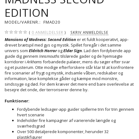
EDITION
MODEL/VARENR.:
FMAD20
0
ANMELDELSER
SKRIV ANMELDELSE
Mansions of Madness: Second Edition
er et fuldt kooperativt, app-
drevet brætspil med gys og mystik. Spillet foregår i det samme
univers som
Eldritch Horror
og
Elder Sign
. Lad den fordybende app
guide dig gennem
Innsmouths
tilslørede gader og de hjemsøgte
korridorer i
Arkhams
forbandede palæer, mens du søger efter svar
og et pusterum. Otte modige efterforskere står klar til at konfrontere
fire scenarier af frygt og mystik, indsamle våben, redskaber og
information, løse komplekse gåder og kæmpe mod monstre,
sindssyge og død. For dem kræver det mere end bare overlevelse at
besejre det onde, der terroriserer denne by.
Funktioner:
Fordybende ledsager-app guider spillerne trin for trin gennem
hvert scenarie
Indeholder fire kampagner af varierende længde og
sværhedsgrad
Over 500 detaljerede komponenter, herunder 32
plastikfigurer