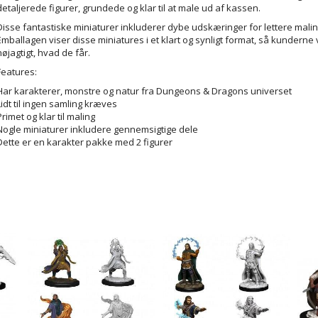
detaljerede figurer, grundede og klar til at male ud af kassen.
Disse fantastiske miniaturer inkluderer dybe udskæringer for lettere malin
Emballagen viser disse miniatures i et klart og synligt format, så kunderne
nøjagtigt, hvad de får.
Features:
Har karakterer, monstre og natur fra Dungeons & Dragons universet
Lidt til ingen samling kræves
Primet og klar til maling
Nogle miniaturer inkludere gennemsigtige dele
Dette er en karakter pakke med 2 figurer