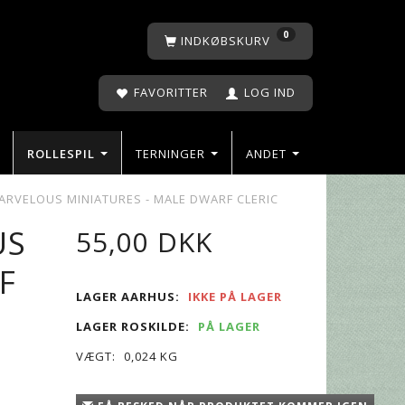
0
INDKØBSKURV
FAVORITTER
LOG IND
ROLLESPIL
TERNINGER
ANDET
ARVELOUS MINIATURES - MALE DWARF CLERIC
US
55,00 DKK
F
LAGER AARHUS:
IKKE PÅ LAGER
LAGER ROSKILDE:
PÅ LAGER
VÆGT:
0,024 KG