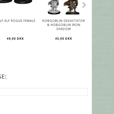
LF-ELF ROGUE FEMALE
HOBGOBLIN DEVASTATOR
HUMAN WIZ
& HOBGOBLIN IRON
SHADOW
49,00 DKK
45,00 DKK
45,00
E: