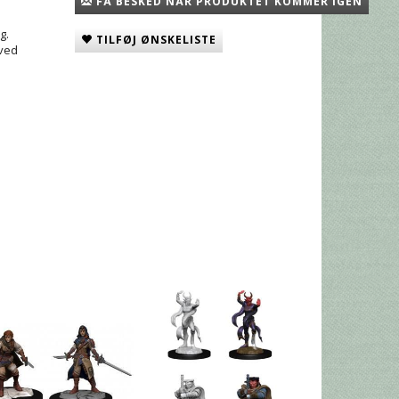
FÅ BESKED NÅR PRODUKTET KOMMER IGEN
g.
TILFØJ ØNSKELISTE
 ved