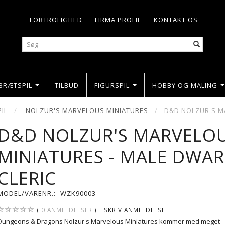
FORTROLIGHED
FIRMA PROFIL
KONTAKT OS
BRÆTSPIL
TILBUD
FIGURSPIL
HOBBY OG MALING
PIL
NOLZUR'S MARVELOUS MINIATURES
D&D NOLZUR'S M
D&D NOLZUR'S MARVELO
MINIATURES - MALE DWAR
CLERIC
MODEL/VARENR.:
WZK90003
0
ANMELDELSER
SKRIV ANMELDELSE
Dungeons & Dragons Nolzur's Marvelous Miniatures kommer med meget