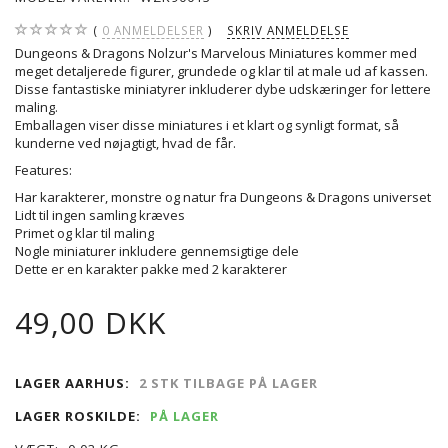
0
ANMELDELSER
SKRIV ANMELDELSE
Dungeons & Dragons Nolzur's Marvelous Miniatures kommer med
meget detaljerede figurer, grundede og klar til at male ud af kassen.
Disse fantastiske miniatyrer inkluderer dybe udskæringer for lettere
maling.
Emballagen viser disse miniatures i et klart og synligt format, så
kunderne ved nøjagtigt, hvad de får.
Features:
Har karakterer, monstre og natur fra Dungeons & Dragons universet
Lidt til ingen samling kræves
Primet og klar til maling
Nogle miniaturer inkludere gennemsigtige dele
Dette er en karakter pakke med 2 karakterer
49,00 DKK
LAGER AARHUS:
2 STK TILBAGE PÅ LAGER
LAGER ROSKILDE:
PÅ LAGER