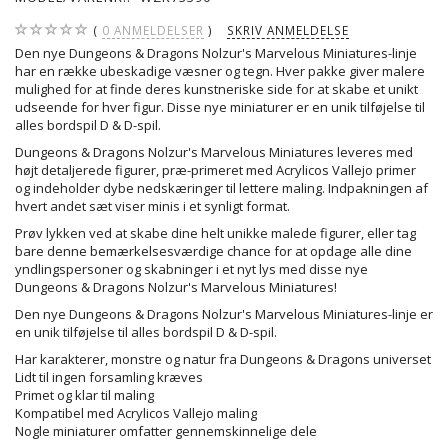
0
ANMELDELSER
SKRIV ANMELDELSE
Den nye Dungeons & Dragons Nolzur's Marvelous Miniatures-linje
har en række ubeskadige væsner og tegn. Hver pakke giver malere
mulighed for at finde deres kunstneriske side for at skabe et unikt
udseende for hver figur. Disse nye miniaturer er en unik tilføjelse til
alles bordspil D & D-spil.
Dungeons & Dragons Nolzur's Marvelous Miniatures leveres med
højt detaljerede figurer, præ-primeret med Acrylicos Vallejo primer
og indeholder dybe nedskæringer til lettere maling. Indpakningen af ​​
hvert andet sæt viser minis i et synligt format.
Prøv lykken ved at skabe dine helt unikke malede figurer, eller tag
bare denne bemærkelsesværdige chance for at opdage alle dine
yndlingspersoner og skabninger i et nyt lys med disse nye
Dungeons & Dragons Nolzur's Marvelous Miniatures!
Den nye Dungeons & Dragons Nolzur's Marvelous Miniatures-linje er
en unik tilføjelse til alles bordspil D & D-spil.
Har karakterer, monstre og natur fra Dungeons & Dragons universet
Lidt til ingen forsamling kræves
Primet og klar til maling
Kompatibel med Acrylicos Vallejo maling
Nogle miniaturer omfatter gennemskinnelige dele