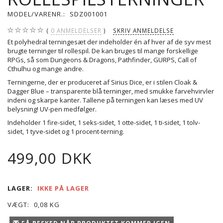
MODEL/VARENR.:
SDZ001001
0
ANMELDELSER
SKRIV ANMELDELSE
Et polyhedral terningesæt der indeholder én af hver af de syv mest
brugte terninger til rollespil. De kan bruges til mange forskellige
RPGs, så som Dungeons & Dragons, Pathfinder, GURPS, Call of
Cthulhu og mange andre.
Terningerne, der er produceret af Sirius Dice, er i stilen Cloak &
Dagger Blue – transparente blå terninger, med smukke farvehvirvler
indeni og skarpe kanter. Tallene på terningen kan læses med UV
belysning! UV-pen medfølger.
Indeholder 1 fire-sidet, 1 seks-sidet, 1 otte-sidet, 1 ti-sidet, 1 tolv-
sidet, 1 tyve-sidet og 1 procent-terning.
499,00 DKK
LAGER:
IKKE PÅ LAGER
VÆGT:
0,08 KG