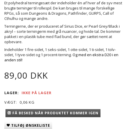
Et polyhedral terningesæt der indeholder én af hver af de syv mest
brugte terninger til rollespil. De kan bruges til mange forskellige
RPGs, så som Dungeons & Dragons, Pathfinder, GURPS, Call of
Cthulhu og mange andre.
Terningerne, der er produceret af Sirius Dice, er Pearl Grey/Black i
akryl – sorte terningerm med grå nuancer, og hvide tal. De kommer
pakket i en plastik tube med flad bund, der gør sættet nemt at
opbevare.
Indeholder 1 fire-sidet, 1 seks-sidet, 1 otte-sidet, 1 ti-sidet, 1 tolv-
sidet, 1 tyve-sidet og 1 procent-terning.
Og med en ekstra D20 i en
anden stil!
89,00 DKK
LAGER:
IKKE PÅ LAGER
VÆGT:
0,06 KG
FÅ BESKED NÅR PRODUKTET KOMMER IGEN
TILFØJ ØNSKELISTE