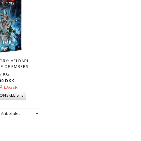
RY: AELDARI -
CE OF EMBERS
7 KG
00 DKK
PÅ LAGER
 ØNSKELISTE