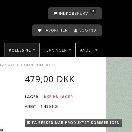
0
INDKØBSKURV
FAVORITTER
LOG IND
ROLLESPIL
TERNINGER
ANDET
AY 4TH EDITION RULEBOOK
479,00 DKK
LAGER:
IKKE PÅ LAGER
VÆGT:
1,456 KG
FÅ BESKED NÅR PRODUKTET KOMMER IGEN
et