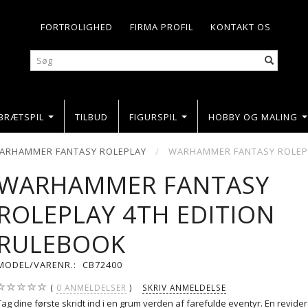
FORTROLIGHED
FIRMA PROFIL
KONTAKT OS
BRÆTSPIL
TILBUD
FIGURSPIL
HOBBY OG MALING
ARHAMMER FANTASY ROLEPLAY
WARHAMMER FANTASY ROLEPL
WARHAMMER FANTASY
ROLEPLAY 4TH EDITION
RULEBOOK
MODEL/VARENR.:
CB72400
0
ANMELDELSER
SKRIV ANMELDELSE
Tag dine første skridt ind i en grum verden af farefulde eventyr. En revider