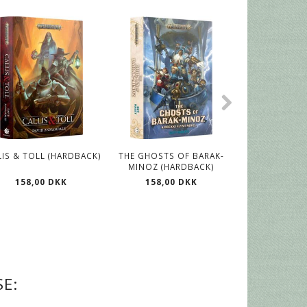
LIS & TOLL (HARDBACK)
THE GHOSTS OF BARAK-
CHILDREN O
MINOZ (HARDBACK)
158,00 DKK
85,00
158,00 DKK
E: