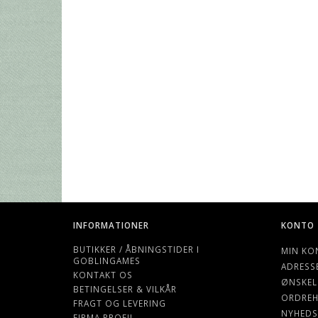
INFORMATIONER
KONTO
BUTIKKER / ÅBNINGSTIDER I
MIN KO
GOBLINGAMES
ADRESS
KONTAKT OS
ØNSKEL
BETINGELSER & VILKÅR
ORDREH
FRAGT OG LEVERING
NYHEDS
FIRMA PROFIL