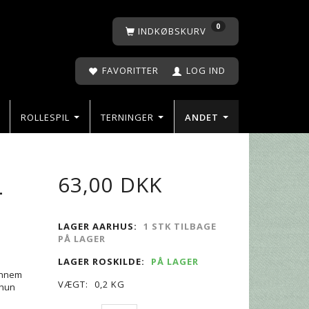
0
INDKØBSKURV
FAVORITTER
LOG IND
ROLLESPIL
TERNINGER
ANDET
L
63,00 DKK
LAGER AARHUS:
1 STK TILBAGE
PÅ LAGER
LAGER ROSKILDE:
PÅ LAGER
gennem
VÆGT:
0,2 KG
 hun