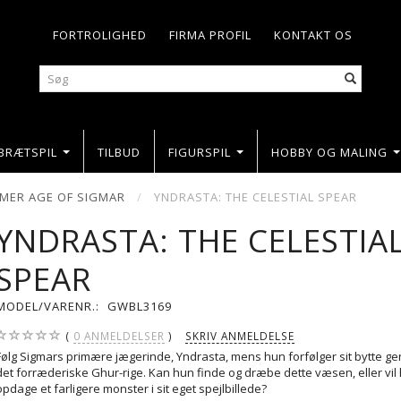
FORTROLIGHED
FIRMA PROFIL
KONTAKT OS
BRÆTSPIL
TILBUD
FIGURSPIL
HOBBY OG MALING
ER AGE OF SIGMAR
YNDRASTA: THE CELESTIAL SPEAR
YNDRASTA: THE CELESTIA
SPEAR
MODEL/VARENR.:
GWBL3169
0
ANMELDELSER
SKRIV ANMELDELSE
Følg Sigmars primære jægerinde, Yndrasta, mens hun forfølger sit bytte 
det forræderiske Ghur-rige. Kan hun finde og dræbe dette væsen, eller vil
opdage et farligere monster i sit eget spejlbillede?