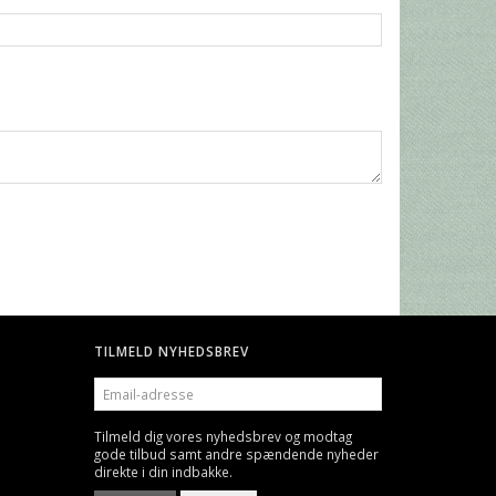
TILMELD NYHEDSBREV
EMAIL-
ADRESSE
Tilmeld dig vores nyhedsbrev og modtag
gode tilbud samt andre spændende nyheder
direkte i din indbakke.