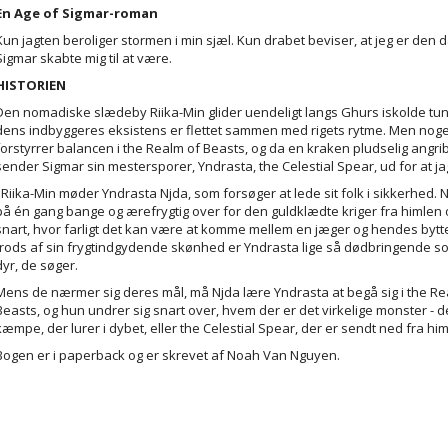
En Age of Sigmar-roman
Kun jagten beroliger stormen i min sjæl. Kun drabet beviser, at jeg er den d
Sigmar skabte mig til at være.
HISTORIEN
Den nomadiske slædeby Riika-Min glider uendeligt langs Ghurs iskolde tun
dens indbyggeres eksistens er flettet sammen med rigets rytme. Men noge
forstyrrer balancen i the Realm of Beasts, og da en kraken pludselig angri
sender Sigmar sin mestersporer, Yndrasta, the Celestial Spear, ud for at j
I Riika-Min møder Yndrasta Njda, som forsøger at lede sit folk i sikkerhed. 
på én gang bange og ærefrygtig over for den guldklædte kriger fra himlen 
snart, hvor farligt det kan være at komme mellem en jæger og hendes bytte
trods af sin frygtindgydende skønhed er Yndrasta lige så dødbringende s
dyr, de søger.
Mens de nærmer sig deres mål, må Njda lære Yndrasta at begå sig i the Re
Beasts, og hun undrer sig snart over, hvem der er det virkelige monster - 
kæmpe, der lurer i dybet, eller the Celestial Spear, der er sendt ned fra hi
Bogen er i paperback og er skrevet af Noah Van Nguyen.