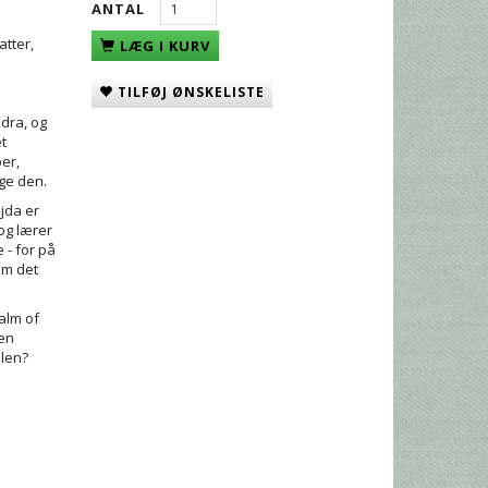
ANTAL
atter,
LÆG I KURV
TILFØJ ØNSKELISTE
dra, og
t
ber,
age den.
Njda er
og lærer
 - for på
om det
alm of
den
mlen?