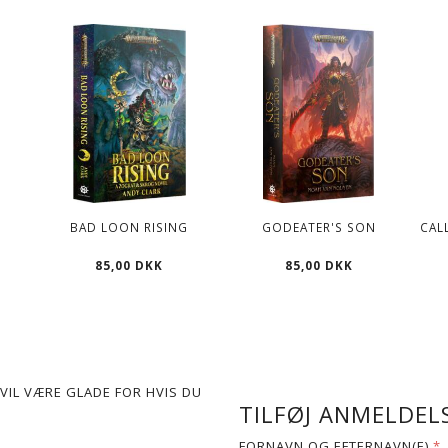
D
BAD LOON RISING
GODEATER'S SON
CAL
85,00 DKK
85,00 DKK
VIL VÆRE GLADE FOR HVIS DU
TILFØJ ANMELDELS
FORNAVN OG EFTERNAVN(E)