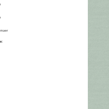
e
e
kemaer
x: