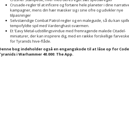
Crusade-regler til at inficere og fortære hele planeter i dine narrativ
kampagner, mens din hær mæsker sig i sine ofre og udvikler nye
tilpasninger
Selvstændige Combat Patrol-regler og en maleguide, så du kan spill
tempofyldte spil med Vardenghast-sværmen.
Et 'Eavy Metal-udstillingsvindue med fremragende malede Citadel-
miniaturer, der kan inspirere dig, med en række forskellige farves
for Tyranids hive-flåde.
Denne bog indeholder også en engangskode til at låse op for Code
Tyranids i Warhammer 40.000: The App.