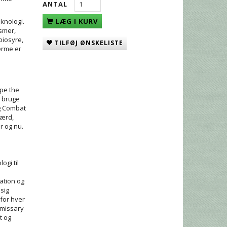
ANTAL
knologi.
LÆG I KURV
ismer,
biosyre,
TILFØJ ØNSKELISTE
ærme er
ppe the
l bruge
og Combat
færd,
r og nu.
ogi til
ation og
sig
for hver
Emissary
t og