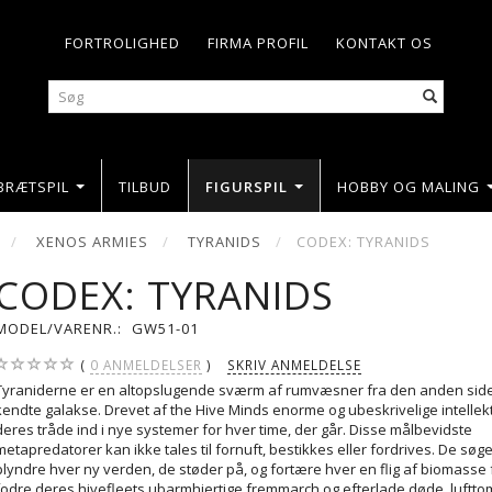
FORTROLIGHED
FIRMA PROFIL
KONTAKT OS
BRÆTSPIL
TILBUD
FIGURSPIL
HOBBY OG MALING
XENOS ARMIES
TYRANIDS
CODEX: TYRANIDS
CODEX: TYRANIDS
MODEL/VARENR.:
GW51-01
0
ANMELDELSER
SKRIV ANMELDELSE
Tyraniderne er en altopslugende sværm af rumvæsner fra den anden sid
kendte galakse. Drevet af the Hive Minds enorme og ubeskrivelige intellekt
deres tråde ind i nye systemer for hver time, der går. Disse målbevidste
metapredatorer kan ikke tales til fornuft, bestikkes eller fordrives. De søg
plyndre hver ny verden, de støder på, og fortære hver en flig af biomasse 
fodre deres hivefleets ubarmhjertige fremmarch og efterlade døde, luftt