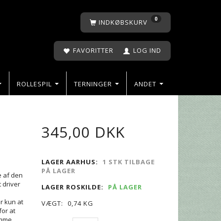
0
INDKØBSKURV
FAVORITTER
LOG IND
ROLLESPIL
TERNINGER
ANDET
345,00 DKK
LAGER AARHUS:
1 STK TILBAGE
PÅ LAGER
e af den
 driver
LAGER ROSKILDE:
PÅ LAGER
er kun at
VÆGT:
0,74 KG
for at
omme