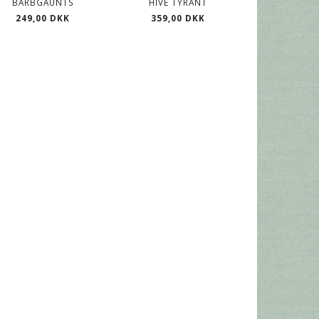
BARBGAUNTS
HIVE TYRANT
TYRAN
249,00 DKK
359,00 DKK
379,00