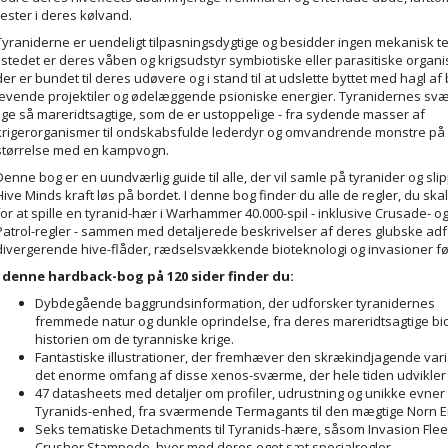
rester i deres kølvand.
Tyraniderne er uendeligt tilpasningsdygtige og besidder ingen mekanisk te
I stedet er deres våben og krigsudstyr symbiotiske eller parasitiske organ
der er bundet til deres udøvere og i stand til at udslette byttet med hagl af 
levende projektiler og ødelæggende psioniske energier. Tyranidernes sv
lige så mareridtsagtige, som de er ustoppelige - fra sydende masser af
krigerorganismer til ondskabsfulde lederdyr og omvandrende monstre på
størrelse med en kampvogn.
Denne bog er en uundværlig guide til alle, der vil samle på tyranider og sli
Hive Minds kraft løs på bordet. I denne bog finder du alle de regler, du ska
for at spille en tyranid-hær i Warhammer 40.000-spil - inklusive Crusade- 
Patrol-regler - sammen med detaljerede beskrivelser af deres glubske ad
divergerende hive-flåder, rædselsvækkende bioteknologi og invasioner fø
I denne hardback-bog på 120 sider finder du:
Dybdegående baggrundsinformation, der udforsker tyranidernes
fremmede natur og dunkle oprindelse, fra deres mareridtsagtige biol
historien om de tyranniske krige.
Fantastiske illustrationer, der fremhæver den skrækindjagende vari
det enorme omfang af disse xenos-sværme, der hele tiden udvikler 
47 datasheets med detaljer om profiler, udrustning og unikke evner 
Tyranids-enhed, fra sværmende Termagants til den mægtige Norn 
Seks tematiske Detachments til Tyranids-hære, såsom Invasion Flee
Crusher Stampede, hver med deres eget sæt specialregler