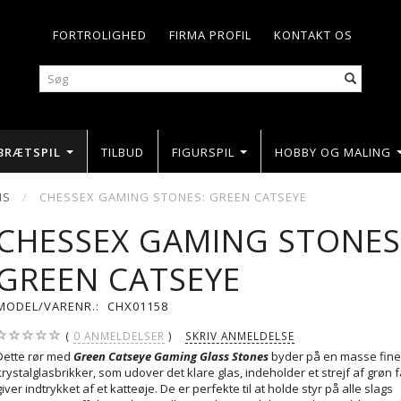
FORTROLIGHED
FIRMA PROFIL
KONTAKT OS
BRÆTSPIL
TILBUD
FIGURSPIL
HOBBY OG MALING
NS
CHESSEX GAMING STONES: GREEN CATSEYE
CHESSEX GAMING STONES
GREEN CATSEYE
MODEL/VARENR.:
CHX01158
0
ANMELDELSER
SKRIV ANMELDELSE
Dette rør med
Green Catseye Gaming Glass Stones
byder på en masse fin
krystalglasbrikker, som udover det klare glas, indeholder et strejf af grøn 
giver indtrykket af et katteøje. De er perfekte til at holde styr på alle slags