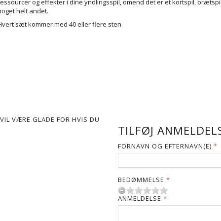
ressourcer
og effekter i dine yndlingsspil, omend det er et kortspil, brætspil
noget helt andet.
Hvert sæt kommer med 40 eller flere sten.
VIL VÆRE GLADE FOR HVIS DU
TILFØJ ANMELDELS
FORNAVN OG EFTERNAVN(E)
BEDØMMELSE
ANMELDELSE