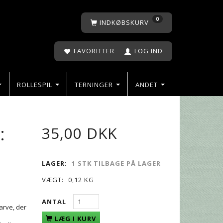
0
INDKØBSKURV
FAVORITTER
LOG IND
ROLLESPIL
TERNINGER
ANDET
:
35,00 DKK
LAGER:
1 STK TILBAGE PÅ LAGER
VÆGT:
0,12 KG
e
ANTAL
farve, der
LÆG I KURV