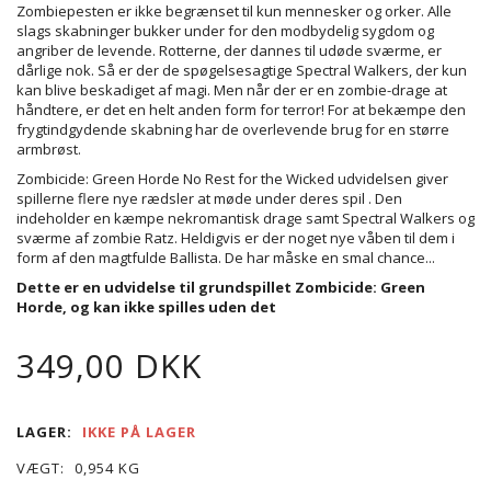
Zombiepesten er ikke begrænset til kun mennesker og orker. Alle
slags skabninger bukker under for den
modbydelig
sygdom og
angriber de levende. Rotterne, der dannes til udøde sværme, er
dårlige nok. Så er der de spøgelsesagtige Spectral Walkers, der kun
kan blive beskadiget af magi. Men når der er en zombie-drage at
håndtere, er det en helt anden form for terror! For at bekæmpe den
frygtindgydende skabning har de overlevende brug for en større
armbrøst.
Zombicide: Green Horde No Rest for the Wicked udvidelsen giver
spillerne flere nye rædsler at møde under deres spil . Den
indeholder en kæmpe nekromantisk drage samt Spectral Walkers og
sværme af zombie Ratz. Heldigvis er der noget nye våben til dem i
form af den magtfulde Ballista. De har måske en smal chance...
Dette er en udvidelse til grundspillet Zombicide: Green
Horde, og kan ikke spilles uden det
349,00 DKK
LAGER:
IKKE PÅ LAGER
VÆGT:
0,954 KG