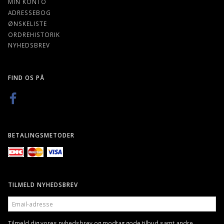
MIN KONTO
ADRESSEBOG
ØNSKELISTE
ORDREHISTORIK
NYHEDSBREV
FIND OS PÅ
BETALINGSMETODER
TILMELD NYHEDSBREV
EMAIL-
ADRESSE
Tilmeld dig vores nyhedsbrev og modtag gode tilbud samt andre