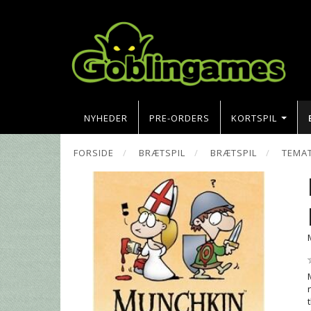
NYHEDER
PRE-ORDERS
KORTSPIL
FORSIDE
BRÆTSPIL
BRÆTSPIL
TEMAT