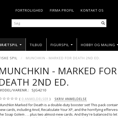
FORTROLIGHED
FIRMA PROFIL
KONTAKT OS
BRÆTSPIL
TILBUD
FIGURSPIL
HOBBY OG MALING
ISKE SPIL
MUNCHKIN - MARKED FOR DEATH 2ND ED.
MUNCHKIN - MARKED FOR
DEATH 2ND ED.
MODEL/VARENR.:
SJG4210
0
ANMELDELSER
SKRIV ANMELDELSE
Munchkin Marked for Death is a double-duty booster set! This pack contains
new cards, including Anvil, Recalculate Your XP, and the horrifying efferve
the Soap Golem . . . plus two almost-new cards. And they're balanced to le