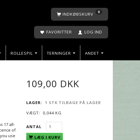
0
INDKØBSKURV
FAVORITTER
LOG IND
ROLLESPIL
TERNINGER
ANDET
109,00 DKK
LAGER:
1 STK TILBAGE PÅ LAGER
VÆGT:
0,044 KG
 17 all-
ANTAL
scence of
t you use
LÆG I KURV