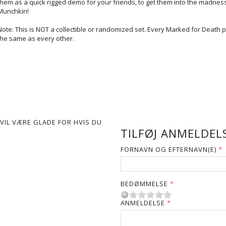
them as a quick rigged demo for your friends, to get them into the madness
Munchkin!
Note: This is NOT a collectible or randomized set. Every Marked for Death p
the same as every other.
VIL VÆRE GLADE FOR HVIS DU
TILFØJ ANMELDELS
FORNAVN OG EFTERNAVN(E)
BEDØMMELSE
ANMELDELSE