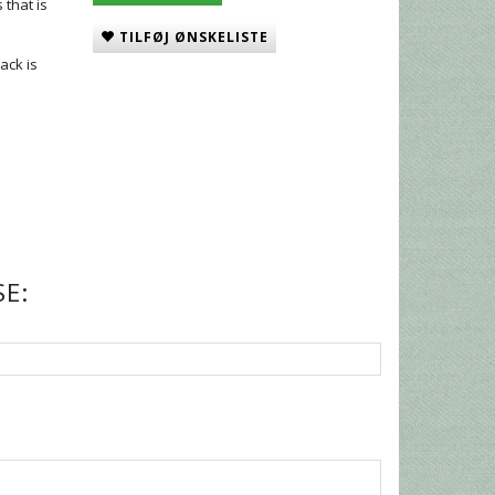
 that is
TILFØJ ØNSKELISTE
ack is
E: