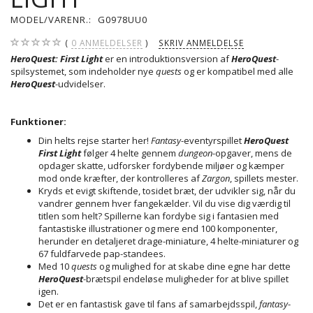
MODEL/VARENR.:
G0978UU0
0
ANMELDELSER
SKRIV ANMELDELSE
HeroQuest: First Light
er en introduktionsversion af
HeroQuest
-
spilsystemet, som indeholder nye
quests
og er kompatibel med alle
HeroQuest
-udvidelser.
Funktioner:
Din helts rejse starter her!
Fantasy
-eventyrspillet
HeroQuest
First Light
følger 4 helte gennem
dungeon
-opgaver, mens de
opdager skatte, udforsker fordybende miljøer og kæmper
mod onde kræfter, der kontrolleres af
Zargon
, spillets mester.
Kryds et evigt skiftende, tosidet bræt, der udvikler sig, når du
vandrer gennem hver fangekælder. Vil du vise dig værdig til
titlen som helt? Spillerne kan fordybe sig i fantasien med
fantastiske illustrationer og mere end 100 komponenter,
herunder en detaljeret drage-miniature, 4 helte-miniaturer og
67 fuldfarvede pap-standees.
Med 10
quests
og mulighed for at skabe dine egne har dette
HeroQuest
-brætspil endeløse muligheder for at blive spillet
igen.
Det er en fantastisk gave til fans af samarbejdsspil,
fantasy
-