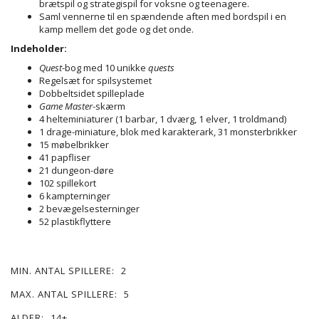
brætspil og strategispil for voksne og teenagere.
Saml vennerne til en spændende aften med bordspil i en
kamp mellem det gode og det onde.
Indeholder:
Quest
-bog med 10 unikke
quests
Regelsæt for spilsystemet
Dobbeltsidet spilleplade
Game Master
-skærm
4 helteminiaturer (1 barbar, 1 dværg, 1 elver, 1 troldmand)
1 drage-miniature, blok med karakterark, 31 monsterbrikker
15 møbelbrikker
41 papfliser
21 dungeon-døre
102 spillekort
6 kampterninger
2 bevægelsesterninger
52 plastikflyttere
MIN. ANTAL SPILLERE:
2
MAX. ANTAL SPILLERE:
5
ALDER:
14+