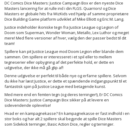
DC Comics Dice Masters: Justice Campaign Box er den nyeste Dice
Masters lancering for at rulle ind i din FLGS. Quarriors! og Dice
Masters er globale hits fra WizKids ved hjælp af samme proprietære
Dice Building Game platform udviklet af Mike Elliott og Eric M. Lang.
Justice indeholder ikoniske tegn fra Justice League og Legion of
Doom som Superman, Wonder Woman, Metallo, Lex Luthor og meget
mere! Med flere versioner af hver, vælg den der passer bedst til dit
team!
Spillere kan pit Justice League mod Doom Legion eller blande dem
sammen. Om spillere er interesseret i et spil eller to mellem
tegneserier eller opbygning af det perfekte hold, er dette en
udgivelse, der ikke må gå glip af!
Denne udgivelse er perfekt til både nye og erfarne spillere. Selvom
du ikke har læst Justice, er dette et spændende indgangspunkt til et
fantastisk spin på Justice League med betagende kunst.
Med mere end en femten tegn (og deres terninger!), Er DC Comics
Dice Masters: Justice Campaign Box sikker på at levere en
sidevendende oplevelse!
Hvad er en kampagnekasse? En kampagnekasse er fast indhold i en
stor boks og har alt 2 spillere skal begynde at spille Dice Masters
som Sidekick terninger, Basic Action Dice, regler og terninger.