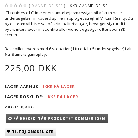
0
ANMELDELSER
SKRIV ANMELDELSE
Chronicles of Crime er et samarbejdsmæssigt spil af kriminelle
undersøgelser mixboard spil, en app og et strejf af Virtual Reality. Du
og dit team vil blive sat på kriminalitetssager, bevæger sig rundt i
byen, interviewer mistænkte eller vidner, og søger efter spor i 3D-
scener!
Basispillet leveres med 6 scenarier (1 tutorial + 5 undersøgelser) i alt
6 til 8 timers gameplay.
225,00 DKK
LAGER AARHUS:
IKKE PÅ LAGER
LAGER ROSKILDE:
IKKE PÅ LAGER
VÆGT:
0,8 KG
FÅ BESKED NÅR PRODUKTET KOMMER IGEN
TILFØJ ØNSKELISTE