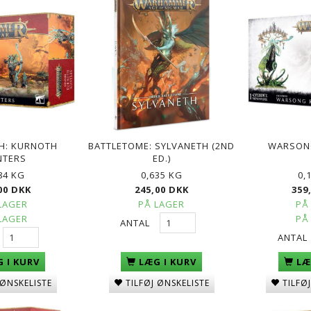
H: KURNOTH
BATTLETOME: SYLVANETH (2ND
WARSON
NTERS
ED.)
84 KG
0,635 KG
0,
00 DKK
245,00 DKK
359
LAGER
PÅ LAGER
PÅ
LAGER
PÅ
ANTAL
ANTAL
LÆG I KURV
 I KURV
LÆ
TILFØJ ØNSKELISTE
 ØNSKELISTE
TILFØ