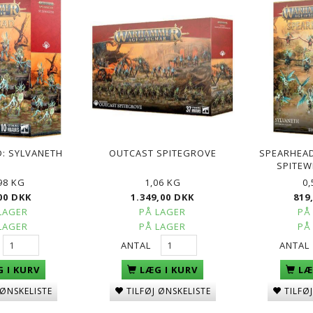
: SYLVANETH
OUTCAST SPITEGROVE
SPEARHEAD
SPITEW
98 KG
1,06 KG
0
00 DKK
1.349,00 DKK
819
LAGER
PÅ LAGER
PÅ
LAGER
PÅ LAGER
PÅ
ANTAL
ANTAL
 I KURV
LÆG I KURV
LÆ
 ØNSKELISTE
TILFØJ ØNSKELISTE
TILFØ
LDWOOD
ARCH-REVENANT
SPITERIDER LANCE