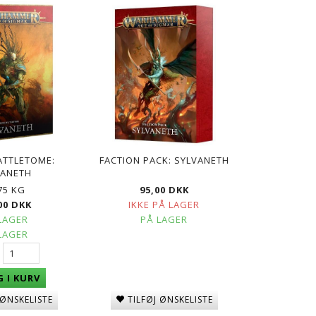
KK
249,00 DKK
379,00 DKK
ATTLETOME:
FACTION PACK: SYLVANETH
VANETH
75 KG
95,00 DKK
00 DKK
IKKE PÅ LAGER
LAGER
PÅ LAGER
LAGER
 I KURV
TILFØJ ØNSKELISTE
 ØNSKELISTE