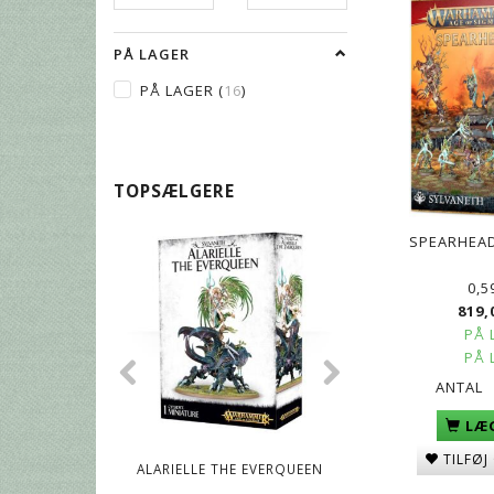
PÅ LAGER
PÅ LAGER
(
16
)
TOPSÆLGERE
SPEARHEAD
0,5
819,
PÅ 
PÅ 
ANTAL
LÆG
TILFØJ
ALARIELLE THE EVERQUEEN
AWAKENED WY