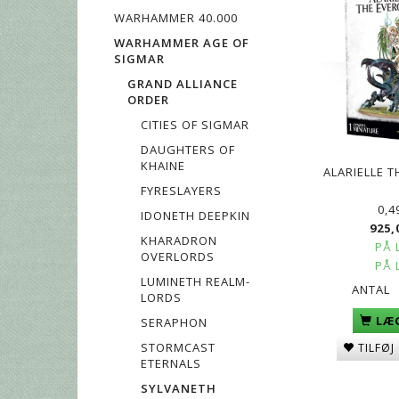
WARHAMMER 40.000
WARHAMMER AGE OF
SIGMAR
GRAND ALLIANCE
ORDER
CITIES OF SIGMAR
DAUGHTERS OF
KHAINE
ALARIELLE 
FYRESLAYERS
0,4
IDONETH DEEPKIN
925,
KHARADRON
PÅ 
OVERLORDS
PÅ 
LUMINETH REALM-
ANTAL
LORDS
LÆG
SERAPHON
STORMCAST
TILFØJ
ETERNALS
SYLVANETH