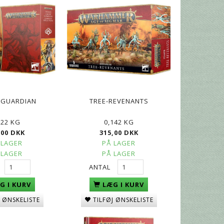
 GUARDIAN
TREE-REVENANTS
122 KG
0,142 KG
,00 DKK
315,00 DKK
 LAGER
PÅ LAGER
 LAGER
PÅ LAGER
ANTAL
G I KURV
LÆG I KURV
J ØNSKELISTE
TILFØJ ØNSKELISTE