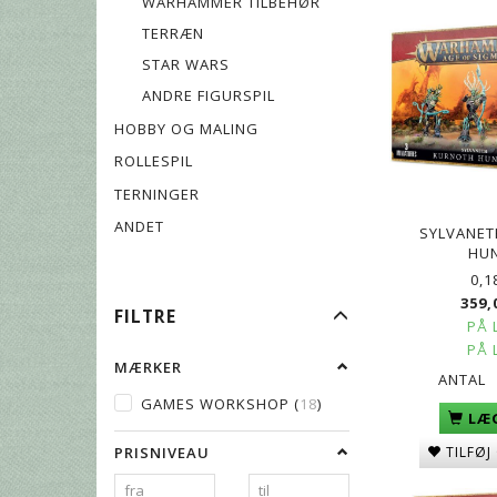
WARHAMMER TILBEHØR
TERRÆN
STAR WARS
ANDRE FIGURSPIL
HOBBY OG MALING
ROLLESPIL
TERNINGER
ANDET
SYLVANET
HU
0,1
359,
SKIFTE
FILTRE
PÅ 
FILTER
PÅ 
MÆRKER
ANTAL
GAMES WORKSHOP
(
18
)
LÆG
PRISNIVEAU
TILFØJ