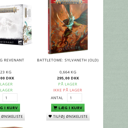
G REVENANT
BATTLETOME: SYLVANETH (OLD)
123 KG
0,664 KG
,00 DKK
295,00 DKK
 LAGER
PÅ LAGER
 LAGER
IKKE PÅ LAGER
ANTAL
G I KURV
LÆG I KURV
J ØNSKELISTE
TILFØJ ØNSKELISTE