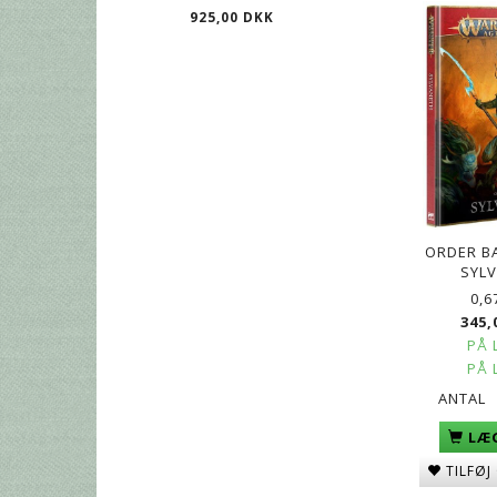
925,00 DKK
359,00 D
ORDER B
SYL
0,6
345,
PÅ 
PÅ 
ANTAL
LÆG
TILFØJ