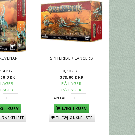
REVENANT
SPITERIDER LANCERS
054 KG
0,207 KG
,00 DKK
379,00 DKK
 LAGER
PÅ LAGER
 LAGER
PÅ LAGER
ANTAL
G I KURV
LÆG I KURV
J ØNSKELISTE
TILFØJ ØNSKELISTE