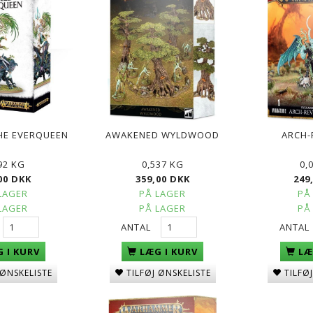
THE EVERQUEEN
AWAKENED WYLDWOOD
ARCH-
92 KG
0,537 KG
0,
00 DKK
359,00 DKK
249
LAGER
PÅ LAGER
PÅ
LAGER
PÅ LAGER
PÅ
ANTAL
ANTAL
 I KURV
LÆG I KURV
LÆ
 ØNSKELISTE
TILFØJ ØNSKELISTE
TILFØ