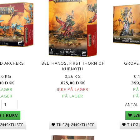
D ARCHERS
BELTHANOS, FIRST THORN OF
GROVE
KURNOTH
16 KG
0,26 KG
0,
00 DKK
625,00 DKK
399
LAGER
IKKE PÅ LAGER
PÅ
LAGER
PÅ LAGER
PÅ
ANTAL
 I KURV
LÆ
TILFØJ ØNSKELISTE
 ØNSKELISTE
TILFØ