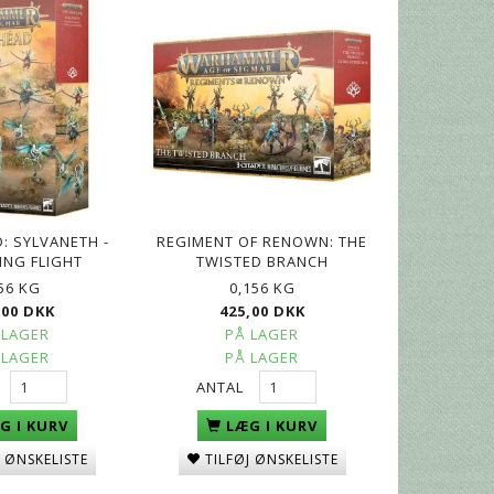
: SYLVANETH -
REGIMENT OF RENOWN: THE
ING FLIGHT
TWISTED BRANCH
,56 KG
0,156 KG
,00 DKK
425,00 DKK
 LAGER
PÅ LAGER
 LAGER
PÅ LAGER
ANTAL
G I KURV
LÆG I KURV
J ØNSKELISTE
TILFØJ ØNSKELISTE
RS
GOSSAMID ARCHERS
BELTHANOS, FIRST THORN
KURNOTH