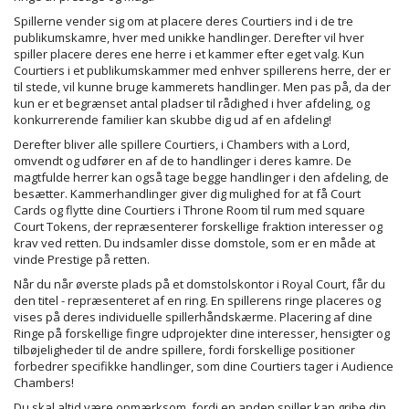
Spillerne vender sig om at placere deres Courtiers ind i de tre
publikumskamre, hver med unikke handlinger. Derefter vil hver
spiller placere deres ene herre i et kammer efter eget valg. Kun
Courtiers i et publikumskammer med enhver spillerens herre, der er
til stede, vil kunne bruge kammerets handlinger. Men pas på, da der
kun er et begrænset antal pladser til rådighed i hver afdeling, og
konkurrerende familier kan skubbe dig ud af en afdeling!
Derefter bliver alle spillere Courtiers, i Chambers with a Lord,
omvendt og udfører en af ​​de to handlinger i deres kamre. De
magtfulde herrer kan også tage begge handlinger i den afdeling, de
besætter. Kammerhandlinger giver dig mulighed for at få Court
Cards og flytte dine Courtiers i Throne Room til rum med square
Court Tokens, der repræsenterer forskellige fraktion interesser og
krav ved retten. Du indsamler disse domstole, som er en måde at
vinde Prestige på retten.
Når du når øverste plads på et domstolskontor i Royal Court, får du
den titel - repræsenteret af en ring. En spillerens ringe placeres og
vises på deres individuelle spillerhåndskærme. Placering af dine
Ringe på forskellige fingre udprojekter dine interesser, hensigter og
tilbøjeligheder til de andre spillere, fordi forskellige positioner
forbedrer specifikke handlinger, som dine Courtiers tager i Audience
Chambers!
Du skal altid være opmærksom, fordi en anden spiller kan gribe din