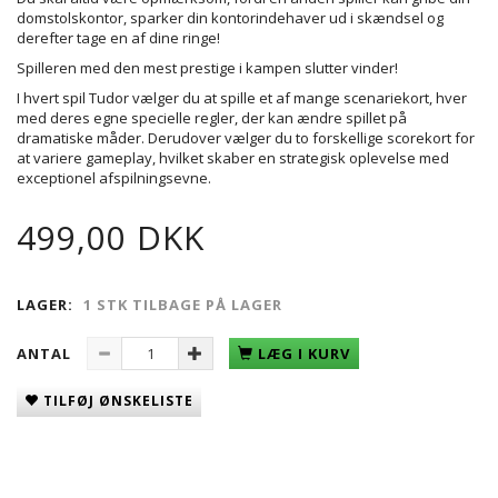
domstolskontor, sparker din kontorindehaver ud i skændsel og
derefter tage en af ​​dine ringe!
Spilleren med den mest prestige i kampen slutter vinder!
I hvert spil Tudor vælger du at spille et af mange scenariekort, hver
med deres egne specielle regler, der kan ændre spillet på
dramatiske måder. Derudover vælger du to forskellige scorekort for
at variere gameplay, hvilket skaber en strategisk oplevelse med
exceptionel afspilningsevne.
499,00 DKK
LAGER:
1 STK TILBAGE PÅ LAGER
ANTAL
LÆG I KURV
TILFØJ ØNSKELISTE