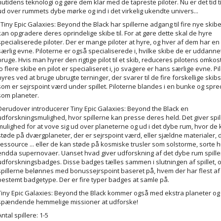
nutidens teknologi og gøre dem klar med de tapreste piloter. Nu er det tid ti
ud over rummets dybe mørke og ind i det virkelig ukendte univers...
I Tiny Epic Galaxies: Beyond the Black har spillerne adgang til fire nye skib
kan opgradere deres oprindelige skibe til. For at gøre dette skal de hyre
specialiserede piloter. Der er mange piloter at hyre, og hver af dem har en 
særlig evne. Piloterne er også specialiserede i, hvilke skibe de er uddannet 
bruge. Hvis man hyrer den rigtige pilot til et skib, reduceres pilotens omkos
Jo flere skibe en pilot er specialiseret i, jo svagere er hans særlige evne. Pi
hyres ved at bruge ubrugte terninger, der svarer til de fire forskellige skib
som er sejrspoint værd under spillet. Piloterne blandes i en bunke og spr
som planeter.
Derudover introducerer Tiny Epic Galaxies: Beyond the Black en
udforskningsmulighed, hvor spillerne kan presse deres held. Det giver spi
mulighed for at vove sig ud over planeterne og ud i det dybe rum, hvor de
støde på dværgplaneter, der er sejrspoint værd, eller sjældne materialer, d
ressource ... eller de kan støde på kosmiske trusler som solstorme, sorte h
endda supernovaer. Uanset hvad giver udforskning af det dybe rum spill
udforskningsbadges. Disse badges tælles sammen i slutningen af spillet, 
spillerne belønnes med bonussejrspoint baseret på, hvem der har flest af
bestemt badgetype. Der er fire typer badges at samle på.
Tiny Epic Galaxies: Beyond the Black kommer også med ekstra planeter og
spændende hemmelige missioner at udforske!
Antal spillere: 1-5