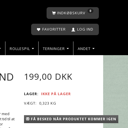
0
INDKØBSKURV
FAVORITTER
LOG IND
ROLLESPIL
TERNINGER
ANDET
OND
199,00 DKK
LAGER:
IKKE PÅ LAGER
VÆGT:
0,323 KG
er med
id til at
FÅ BESKED NÅR PRODUKTET KOMMER IGEN
or