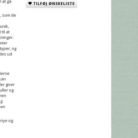
l at gå
TILFØJ ØNSKELISTE
e, som de
unik,
til at
tninger.
loter
styper, og
edes ud
llerne
 kan
er giver
uller og
eren
og
 en
 nye og