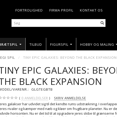
FORTROLIGHED
FIRMA PROFIL
KONTAKT OS
BRÆTSPIL
TILBUD
FIGURSPIL
HOBBY OG MALING
EGI SPIL
TINY EPIC GALAXIES: BEYOND THE BLACK EXPANSION
TINY EPIC GALAXIES: BEY
THE BLACK EXPANSION
MODEL/VARENR.:
GLGTEGBTB
0
ANMELDELSER
SKRIV ANMELDELSE
Jeres galakser har udvidet sig til det kendte rums udstrækning. I overlapp
jeres rivaler og kæmper med næb og kløer om frugtbare planeter. Nu er det t
udvide horisonten. Nu er det tid til at opgradere jeres skibe til grænserne f