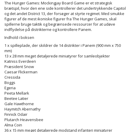
The Hunger Games: Mockingjay Board Game er et strategisk
brætspil, hvor den ene side kontrollerer det undertrykkende Capitol
og det andet District 13, der forsøger at styrte regimet. Med smukke
figurer af de mest ikoniske figurer fra The Hunger Games, skal
spillerne bruge taktik og begrænsede ressourcer for at udøve
indflydelse på distrikterne og kontrollere Panem.
Indhold i boksen
1 x spilleplade, der skildrer de 14 distrikter i Panem (900 mm x 750
mm)
13 x 28 mm meget detaljerede miniatyrer for samleobjekter
Katniss Everdeen
Præsident Snow
Caesar Flickerman
Cressida
Boggs
Egeria
Peeta Mellark
Beetee Latier
Gale Hawthorne
Haymitch Abernathy
Finnick Odair
Plutarch Heavensbee
Alma Coin
36 x 15 mm meget detaljerede modstand infanteri miniatyrer