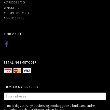
ADRESSEBOG
ØNSKELISTE
ORDREHISTORIK
NYHEDSBREV
FIND OS PÅ
BETALINGSMETODER
TILMELD NYHEDSBREV
EMAIL-
ADRESSE
Tilmeld dig vores nyhedsbrev og modtag gode tilbud samt andre
spændende nyheder direkte i din indbakke.