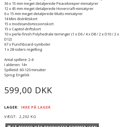
36 x 15 mm meget detaljerede Peacekeeper-miniatyrer
12 x 45 mm meget detaljerede Hovercraft-miniatyrer
6 x 15 mm meget detaljerede Mutts-miniatyrer
14 Mini distriktskort
15 x modstandsmissionskort
15 x Capitol-driftskort
10 x perle-finish Polyhedrale terninger (1 x D6 / 4 x D8 / 2 x D10 / 2 x
D12)
67 x Punchboard-symboler
1 x 28-siders regelbog
Antal spillere: 2-4
I alderen: 14+
Spilletid: 60-120 minutter
Sprog: Engelsk
599,00 DKK
LAGER:
IKKE PÅ LAGER
VÆGT:
2,202 KG