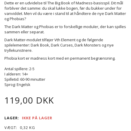
Dette er en udvidelse til The Big Book of Madness-basisspil. Dit mål
forbliver det samme: du skal lukke bogen, før du bukker under for
vanviddet. Men vil du være i stand til at håndtere de nye Dark Matter
og Phobias?
The Dark Matter og Phobias er to forskellige moduler, der kan spilles
sammen eller separat.
Dark Matter-modulet tilføjer Vth Element og de følgende
spilelementer: Dark Book, Dark Curses, Dark Monsters og nye
tryllekunstnere.
Phobia kort er madness kort med en permanent begrænsning.
Antal spillere: 2-5
I alderen: 14+
Spilletid: 60-90 minutter
Sprog: Engelsk
119,00 DKK
LAGER:
IKKE PÅ LAGER
VÆGT:
0,32 KG