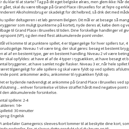
Er du klar til at starte? Tag på dit eget belgiske ølræs, men glem ikke: Når d
er gået, skal du være tilbage på Grand Place i Bruxelles for at fejre og erk
vinderen! Alkoholmisbrug er skadeligt for dit helbred, så drik det med måd
Du spiller deltageren i et løb gennem Belgien. Dit mål er at besøge så man
bryggerier som muligt (punkterne på kortet), nyde deres øl, købe dem og 
tilbage til Grand Place i Bruxelles til tiden. Dine forskellige handlinger vil giv
sejrspoint (VP), og den med flest akkumulerede point vinder.
Mål vil komme til at punktere spillet, 4 er tilgængelige for hver spillers tur, 
forudsigelige. Niveau 1 vil være ting, der skal gøres: besøg et bestemt bryg
en øl af en bestemt type, gør en bestemt handling. Niveau 2 vil være beting
der skal opfyldes: at have øl af de 4 typer i rygsækken, at have besøgt et 
antal bryggerier, at have samlet nogle flasker. Niveau 3 er, når hele spillet
været tilgængeligt for alle spillere og skal være fyldt op ved spillets afslutn
vinde point: ankommer ædru, ankommer til rygsækken fyldt op.
Det er bydende nødvendigt at ankomme på Grand Place i Bruxelles ved spi
afslutning ... enhver forsinkelse vil blive straffet hårdt med negative point i
til den akkumulerede forsinkelse.
Antal spillere: 2-4
I alderen: 14+
Spilletid: 30 minutter
Sprog: Engelsk
Vi anbefaler Gamegenics sleeves/kort lommer til at beskytte dine kort, so
finde nedenfor. For at sleeve dette produkt skal du bruge op til: