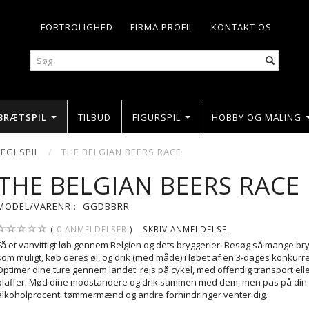
FORTROLIGHED
FIRMA PROFIL
KONTAKT OS
BRÆTSPIL
TILBUD
FIGURSPIL
HOBBY OG MALING
EGI SPIL
THE BELGIAN BEERS RACE
THE BELGIAN BEERS RACE
MODEL/VARENR.:
GGDBBRR
0
ANMELDELSER
SKRIV ANMELDELSE
Få et vanvittigt løb gennem Belgien og dets bryggerier. Besøg så mange br
som muligt, køb deres øl, og drik (med måde) i løbet af en 3-dages konkurr
Optimer dine ture gennem landet: rejs på cykel, med offentlig transport el
blaffer. Mød dine modstandere og drik sammen med dem, men pas på din
alkoholprocent: tømmermænd og andre forhindringer venter dig.