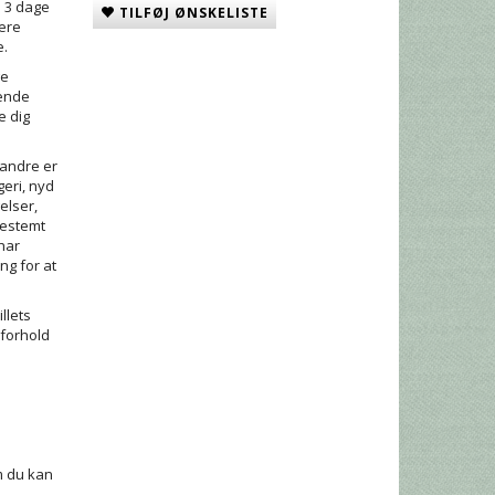
e 3 dage
TILFØJ ØNSKELISTE
lære
e.
ge
vende
e dig
4 andre er
geri, nyd
elser,
bestemt
 har
ing for at
llets
 forhold
m du kan