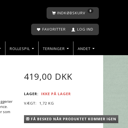
0
INDKØBSKURV
FAVORITTER
LOG IND
ROLLESPIL
TERNINGER
ANDET
419,00 DKK
LAGER:
IKKE PÅ LAGER
yggerier
VÆGT:
1,72 KG
ence.
ler som
FÅ BESKED NÅR PRODUKTET KOMMER IGEN