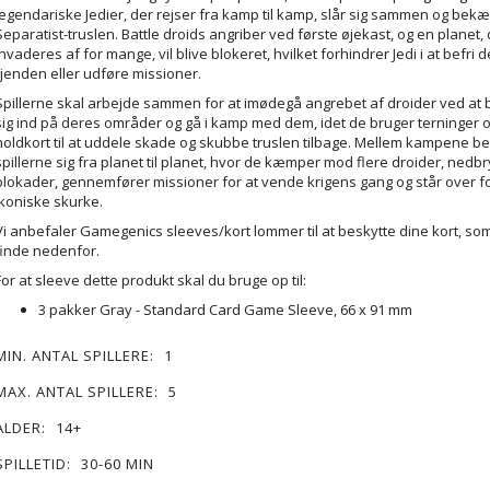
legendariske Jedier, der rejser fra kamp til kamp, slår sig sammen og be
Separatist-truslen. Battle droids angriber ved første øjekast, og en planet,
invaderes af for mange, vil blive blokeret, hvilket forhindrer Jedi i at befri 
fjenden eller udføre missioner.
Spillerne skal arbejde sammen for at imødegå angrebet af droider ved a
sig ind på deres områder og gå i kamp med dem, idet de bruger terninger 
holdkort til at uddele skade og skubbe truslen tilbage. Mellem kampene 
spillerne sig fra planet til planet, hvor de kæmper mod flere droider, nedb
blokader, gennemfører missioner for at vende krigens gang og står over f
ikoniske skurke.
Vi anbefaler Gamegenics sleeves/kort lommer til at beskytte dine kort, so
finde nedenfor.
For at sleeve dette produkt skal du bruge op til:
3 pakker Gray - Standard Card Game Sleeve, 66 x 91 mm
MIN. ANTAL SPILLERE:
1
MAX. ANTAL SPILLERE:
5
ALDER:
14+
SPILLETID:
30-60 MIN