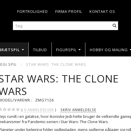
FORTROLIGHED
FIRMA PROFIL
KONTAKT OS
BRÆTSPIL
TILBUD
FIGURSPIL
HOBBY OG MALING
EGI SPIL
STAR WARS: THE CLONE WARS
STAR WARS: THE CLONE
WARS
MODEL/VARENR.:
ZMG7126
0
ANMELDELSER
SKRIV ANMELDELSE
Rejs rundt i en galakse, hvor ikoniske Jedi-helte bruger de velkendte game
mekanismer fra Pandemic-serien i Star Wars: The Clone Wars.
Planeter under belejring fylder spillepladen, mens spillerne påtager sig ro