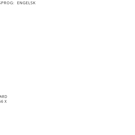
SPROG:
ENGELSK
DARD
66 X