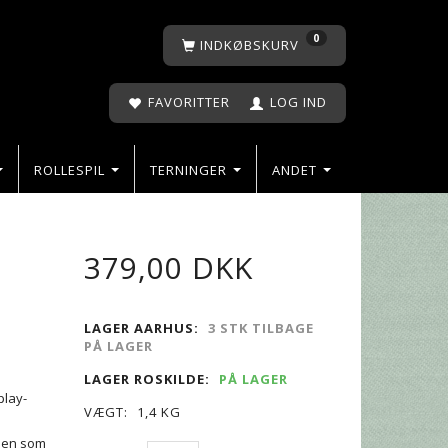
0
INDKØBSKURV
FAVORITTER
LOG IND
ROLLESPIL
TERNINGER
ANDET
379,00 DKK
LAGER AARHUS:
3 STK TILBAGE
PÅ LAGER
LAGER ROSKILDE:
PÅ LAGER
play-
VÆGT:
1,4 KG
llen som