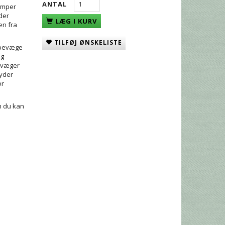
ANTAL
kæmper
 der
LÆG I KURV
den fra
TILFØJ ØNSKELISTE
t bevæge
og
bevæger
ryder
or
m du kan