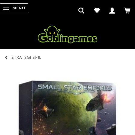
MENU
SKIFTE NAVIGATION
STRATEGI SPIL