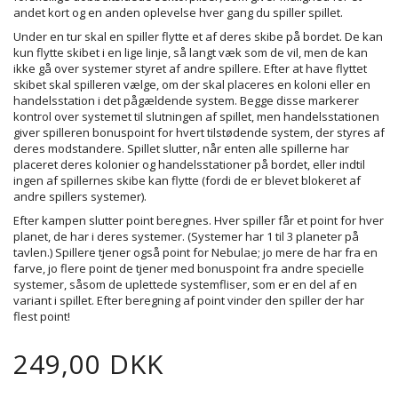
andet kort og en anden oplevelse hver gang du spiller spillet.
Under en tur skal en spiller flytte et af deres skibe på bordet. De kan
kun flytte skibet i en lige linje, så langt væk som de vil, men de kan
ikke gå over systemer styret af andre spillere. Efter at have flyttet
skibet skal spilleren vælge, om der skal placeres en koloni eller en
handelsstation i det pågældende system. Begge disse markerer
kontrol over systemet til slutningen af ​​spillet, men handelsstationen
giver spilleren bonuspoint for hvert tilstødende system, der styres af
deres modstandere. Spillet slutter, når enten alle spillerne har
placeret deres kolonier og handelsstationer på bordet, eller indtil
ingen af ​​spillernes skibe kan flytte (fordi de er blevet blokeret af
andre spillers systemer).
Efter kampen slutter point beregnes. Hver spiller får et point for hver
planet, de har i deres systemer. (Systemer har 1 til 3 planeter på
tavlen.) Spillere tjener også point for Nebulae; jo mere de har fra en
farve, jo flere point de tjener med bonuspoint fra andre specielle
systemer, såsom de uplettede systemfliser, som er en del af en
variant i spillet. Efter beregning af point vinder den spiller der har
flest point!
249,00 DKK