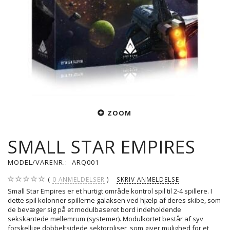
ZOOM
SMALL STAR EMPIRES
MODEL/VARENR.:
ARQ001
0
ANMELDELSER
SKRIV ANMELDELSE
Small Star Empires er et hurtigt område kontrol spil til 2-4 spillere. I
dette spil kolonner spillerne galaksen ved hjælp af deres skibe, som
de bevæger sig på et modulbaseret bord indeholdende
sekskantede mellemrum (systemer). Modulkortet består af syv
forskellige dobbeltsidede sektorpliser, som giver mulighed for et