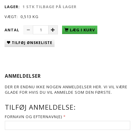
LAGER:
1 STK TILBAGE PÅ LAGER
VÆGT:
0,513 KG
ANTAL
LÆG I KURV
TILFØJ ØNSKELISTE
ANMELDELSER
DER ER ENDNU IKKE NOGEN ANMELDELSER HER. VI VIL VÆRE
GLADE FOR HVIS DU VIL ANMELDE SOM DEN FØRSTE.
TILFØJ ANMELDELSE:
FORNAVN OG EFTERNAVN(E)