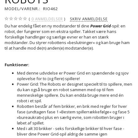
MODEL/VARENR.:
RIO462
0
ANMELDELSER
SKRIV ANMELDELSE
Du har endelig fået en ny modstander til dine
Power Grid
-spil: en
robot, der fungerer som en ekstra spiller. Takket være hans
forskellige handlinger og særlige evner er han en stærk
modstander. Du styrer robottens »beslutninger« og kan bruge ham
til at handle mod de(n) anden(e) modstander(e).
Funktioner:
Med denne udvidelse er Power Grid en spændende og sjov
oplevelse for to (og flere) spillere!
Power Grid: The Robots er designet specielt til to spillere, men
du kan også bruge en robot sammen med op til fem
menneskelige spillere. Du kan endda bruge mere end én
robot i et spil.
Robotten består af fem brikker, en brik med regler for hver
fase (undtagen fase 1 »Bestem spillerrækkefølge« og fase 5
»bureaukrati«) plus en særlig evne, som robotten bruger i
løbet af spillet.
Med i alt 30 brikker - seks forskellige brikker til hver fase -
bliver dine Power Grid-spil aldrig de samme igen