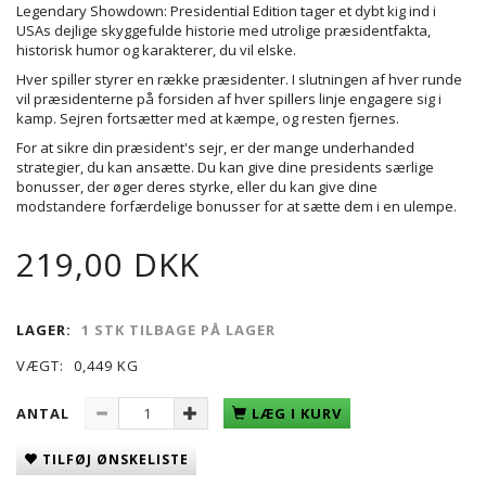
Legendary Showdown: Presidential Edition tager et dybt kig ind i
USAs dejlige skyggefulde historie med utrolige præsidentfakta,
historisk humor og karakterer, du vil elske.
Hver spiller styrer en række præsidenter. I slutningen af hver runde
vil præsidenterne på forsiden af hver spillers linje engagere sig i
kamp. Sejren fortsætter med at kæmpe, og resten fjernes.
For at sikre din præsident's sejr, er der mange underhanded
strategier, du kan ansætte. Du kan give dine presidents særlige
bonusser, der øger deres styrke, eller du kan give dine
modstandere forfærdelige bonusser for at sætte dem i en ulempe.
219,00 DKK
LAGER:
1 STK TILBAGE PÅ LAGER
VÆGT:
0,449 KG
ANTAL
LÆG I KURV
TILFØJ ØNSKELISTE