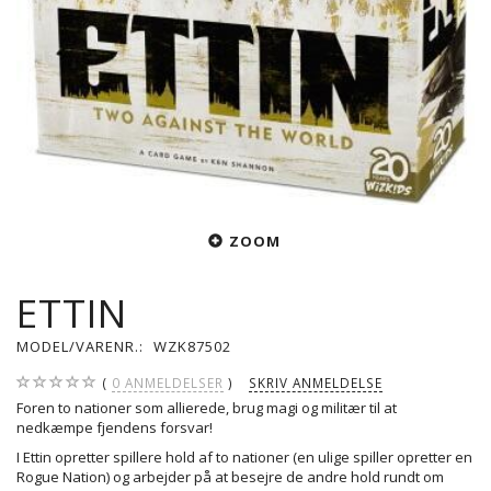
ZOOM
ETTIN
MODEL/VARENR.:
WZK87502
0
ANMELDELSER
SKRIV ANMELDELSE
Foren to nationer som allierede, brug magi og militær til at
nedkæmpe fjendens forsvar!
I Ettin opretter spillere hold af to nationer (en ulige spiller opretter en
Rogue Nation) og arbejder på at besejre de andre hold rundt om