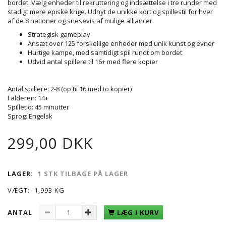
bordet.
Vælg enheder til rekruttering og indsættelse i tre runder med
stadigt mere episke krige.
Udnyt de unikke kort og spillestil for hver
af de 8 nationer og snesevis af mulige alliancer.
Strategisk gameplay
Ansæt over 125 forskellige enheder med unik kunst og evner
Hurtige kampe, med samtidigt spil rundt om bordet
Udvid antal spillere til 16+ med flere kopier
Antal spillere: 2-8 (op til 16 med to kopier)
I alderen: 14+
Spilletid: 45 minutter
Sprog: Engelsk
299,00 DKK
LAGER:
1 STK TILBAGE PÅ LAGER
VÆGT:
1,993 KG
ANTAL
LÆG I KURV