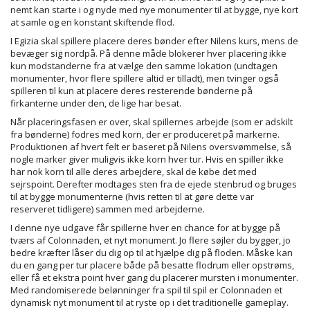
nemt kan starte i og nyde med nye monumenter til at bygge, nye kort
at samle og en konstant skiftende flod.
I Egizia skal spillere placere deres bønder efter Nilens kurs, mens de
bevæger sig nordpå. På denne måde blokerer hver placering ikke
kun modstanderne fra at vælge den samme lokation (undtagen
monumenter, hvor flere spillere altid er tilladt), men tvinger også
spilleren til kun at placere deres resterende bønderne på
firkanterne under den, de lige har besat.
Når placeringsfasen er over, skal spillernes arbejde (som er adskilt
fra bønderne) fodres med korn, der er produceret på markerne.
Produktionen af ​​hvert felt er baseret på Nilens oversvømmelse, så
nogle marker giver muligvis ikke korn hver tur. Hvis en spiller ikke
har nok korn til alle deres arbejdere, skal de købe det med
sejrspoint. Derefter modtages sten fra de ejede stenbrud og bruges
til at bygge monumenterne (hvis retten til at gøre dette var
reserveret tidligere) sammen med arbejderne.
I denne nye udgave får spillerne hver en chance for at bygge på
tværs af Colonnaden, et nyt monument. Jo flere søjler du bygger, jo
bedre kræfter låser du dig op til at hjælpe dig på floden. Måske kan
du en gang per tur placere både på besatte flodrum eller opstrøms,
eller få et ekstra point hver gang du placerer mursten i monumenter.
Med randomiserede belønninger fra spil til spil er Colonnaden et
dynamisk nyt monument til at ryste op i det traditionelle gameplay.