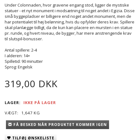
Under Colonnaden, hvor gravene engang stod, ligger de mystiske
statuer - et nyt monument i modsætning til noget andet i Egizia. Disse
små byggepladser er billigere end noget andet monument, men de
har potentialet til høj belønning, hvis du opfylder deres krav. Spillere
skal planlægge tidligt, da de kun kan placere en mursten i en statue
pr. runde, og hvert niveau, de bygger, har mere anstrengende krav
til slutspil-bonusser.
Antal spillere: 2-4
I alderen: 14+
Spilletid: 90 minutter
Sprog: Engelsk
319,00 DKK
LAGER:
IKKE PÅ LAGER
VÆGT:
1,647 KG
FÅ BESKED NÅR PRODUKTET KOMMER IGEN
TILFØJ ØNSKELISTE