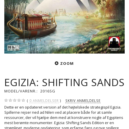
ZOOM
EGIZIA: SHIFTING SANDS
MODEL/VARENR.:
2016SG
0
ANMELDELSER
SKRIV ANMELDELSE
Dette er en opdateret version af det højtelskede strategispil Egizia.
Spillerne rejser ned ad Nilen ved at placere både for at samle
ressourcer, der vil hjælpe dem med at konstruere nogle af Egyptens
mest berømte monumenter. Egizia: Shifting Sands Edition er en
strømlinet, moderne opdatering, som erfarne fans og nye spillere