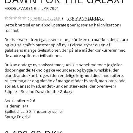
MODEL/VARENR.:
LPFI7901
0
ANMELDELSER
SKRIV ANMELDELSE
Dette brætspil er en absolut strategiperle; styr en hel civilisation i
rummet!
Der har været fred i galaksen i mange år. Men nu mærkes det, at uro
og krig så småt blomstrer op på ny. I Eclipse styrer du en af
galaksens mange civilisationer, der på alle måder konkurrerer med
de andre spilleres civilisationer.
Du kan opdage nye solsystemer, udvikle banebrydende (og/eller
dødbringende) teknologiske vidundere, og bygge rumskibe, der
blandt andet kan bruges i den endelige krig mod dine modspillere.
Militær magt er dog blot én af mange måder hvorpå, man kan vinde
spillet. Uanset hvad, er det kun den stærkeste, der overlever i
Eclipse – Second Dawn for the Galaxy!
Antal spillere: 2-6
I alderen: 14+
Spilletid: ca. 30 minutter pr spiller
Sprog: Engelsk