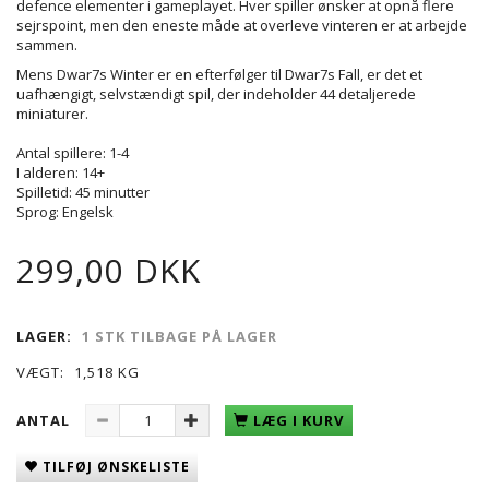
defence elementer i gameplayet. Hver spiller ønsker at opnå flere
sejrspoint, men den eneste måde at overleve vinteren er at arbejde
sammen.
Mens Dwar7s Winter er en efterfølger til Dwar7s Fall, er det et
uafhængigt, selvstændigt spil, der indeholder 44 detaljerede
miniaturer.
Antal spillere: 1-4
I alderen: 14+
Spilletid: 45 minutter
Sprog: Engelsk
299,00 DKK
LAGER:
1 STK TILBAGE PÅ LAGER
VÆGT:
1,518 KG
ANTAL
LÆG I KURV
TILFØJ ØNSKELISTE