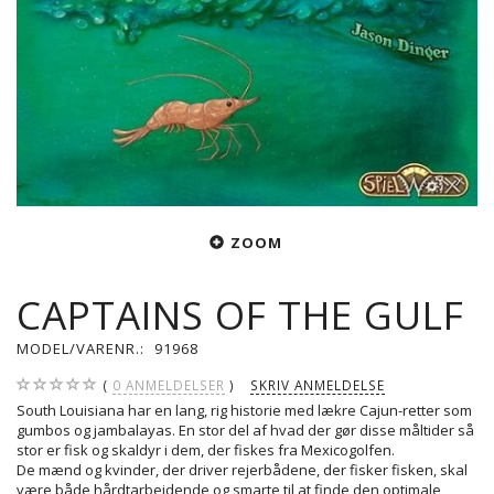
ZOOM
CAPTAINS OF THE GULF
MODEL/VARENR.:
91968
0
ANMELDELSER
SKRIV ANMELDELSE
South Louisiana har en lang, rig historie med lækre Cajun-retter som
gumbos og jambalayas. En stor del af hvad der gør disse måltider så
stor er fisk og skaldyr i dem, der fiskes fra Mexicogolfen.
De mænd og kvinder, der driver rejerbådene, der fisker fisken, skal
være både hårdtarbejdende og smarte til at finde den optimale