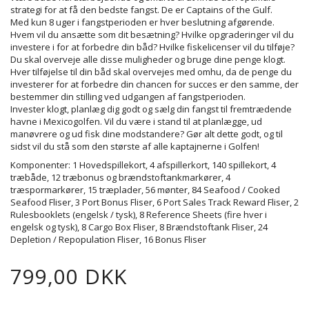
strategi for at få den bedste fangst. De er Captains of the Gulf.
Med kun 8 uger i fangstperioden er hver beslutning afgørende.
Hvem vil du ansætte som dit besætning? Hvilke opgraderinger vil du
investere i for at forbedre din båd? Hvilke fiskelicenser vil du tilføje?
Du skal overveje alle disse muligheder og bruge dine penge klogt.
Hver tilføjelse til din båd skal overvejes med omhu, da de penge du
investerer for at forbedre din chancen for succes er den samme, der
bestemmer din stilling ved udgangen af ​​fangstperioden.
Invester klogt, planlæg dig godt og sælg din fangst til fremtrædende
havne i Mexicogolfen. Vil du være i stand til at planlægge, ud
manøvrere og ud fisk dine modstandere? Gør alt dette godt, og til
sidst vil du stå som den største af alle kaptajnerne i Golfen!
Komponenter: 1 Hovedspillekort, 4 afspillerkort, 140 spillekort, 4
træbåde, 12 træbonus og brændstoftankmarkører, 4
træspormarkører, 15 træplader, 56 mønter, 84 Seafood / Cooked
Seafood Fliser, 3 Port Bonus Fliser, 6 Port Sales Track Reward Fliser, 2
Rulesbooklets (engelsk / tysk), 8 Reference Sheets (fire hver i
engelsk og tysk), 8 Cargo Box Fliser, 8 Brændstoftank Fliser, 24
Depletion / Repopulation Fliser, 16 Bonus Fliser
799,00 DKK