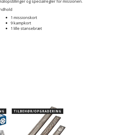
målopstillinger og specialregler for missionen.
Indhold
1 missionskort
9 kampkort
1 lille stansebræt
NG
TILBEHØR/OPGRADERING