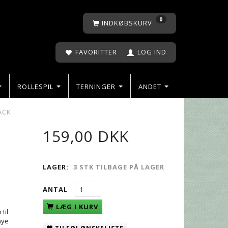
0
INDKØBSKURV
FAVORITTER
LOG IND
ROLLESPIL
TERNINGER
ANDET
ACK
159,00 DKK
LAGER:
3 STK TILBAGE PÅ LAGER
ANTAL
LÆG I KURV
til
nye