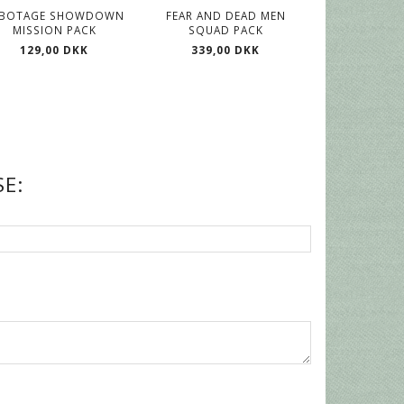
ABOTAGE SHOWDOWN
FEAR AND DEAD MEN
FEARLESS AND
MISSION PACK
SQUAD PACK
SQUAD
129,00 DKK
339,00 DKK
339,00
E: