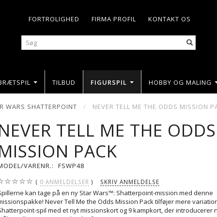
FORTROLIGHED
FIRMA PROFIL
KONTAKT OS
BRÆTSPIL
TILBUD
FIGURSPIL
HOBBY OG MALING
R WARS SHATTERPOINT
NEVER TELL ME THE ODDS MISSION P
NEVER TELL ME THE ODDS
MISSION PACK
MODEL/VARENR.:
FSWP48
0
ANMELDELSER
SKRIV ANMELDELSE
Spillerne kan tage på en ny Star Wars™: Shatterpoint-mission med denne
missionspakke! Never Tell Me the Odds Mission Pack tilføjer mere variation 
Shatterpoint-spil med et nyt missionskort og 9 kampkort, der introducerer 