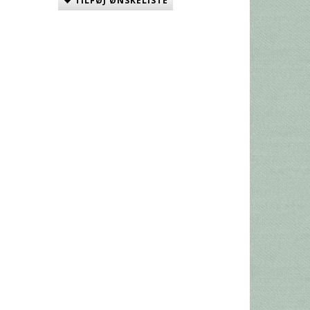
TILFØJ ØNSKELISTE