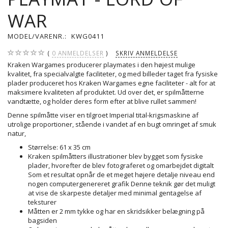
WAR
MODEL/VARENR.:
KWG0411
0
ANMELDELSER
SKRIV ANMELDELSE
Kraken Wargames producerer playmates i den højest mulige
kvalitet, fra specialvalgte faciliteter, og med billeder taget fra fysiske
plader produceret hos Kraken Wargames egne faciliteter - alt for at
maksimere kvaliteten af produktet. Ud over det, er spilmåtterne
vandtætte, og holder deres form efter at blive rullet sammen!
Denne spilmåtte viser en tilgroet Imperial tital-krigsmaskine af
utrolige proportioner, stående i vandet af en bugt omringet af smuk
natur,
Størrelse: 61 x 35 cm
Kraken spilmåtters illustrationer blev bygget som fysiske
plader, hvorefter de blev fotograferet og omarbejdet digitalt
Som et resultat opnår de et meget højere detalje niveau end
nogen computergenereret grafik Denne teknik gør det muligt
at vise de skarpeste detaljer med minimal gentagelse af
teksturer
Måtten er 2 mm tykke og har en skridsikker belægning på
bagsiden