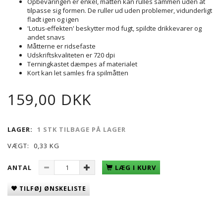
Opbevaringen er enkel, måtten kan rulles sammen uden at
tilpasse sig formen. De ruller ud uden problemer, vidunderligt
fladt igen og igen
'Lotus-effekten' beskytter mod fugt, spildte drikkevarer og
andet snavs
Måtterne er ridsefaste
Udskriftskvaliteten er 720 dpi
Terningkastet dæmpes af materialet
Kort kan let samles fra spilmåtten
159,00 DKK
LAGER:
1 STK TILBAGE PÅ LAGER
VÆGT:
0,33 KG
ANTAL
LÆG I KURV
TILFØJ ØNSKELISTE