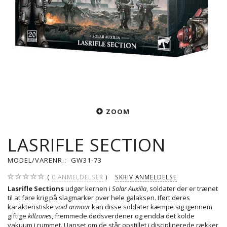
ZOOM
LASRIFLE SECTION
MODEL/VARENR.:
GW31-73
0
ANMELDELSER
SKRIV ANMELDELSE
Lasrifle Sections
udgør kernen i
Solar Auxilia
, soldater der er trænet
til at føre krig på slagmarker over hele galaksen. Iført deres
karakteristiske
void armour
kan disse soldater kæmpe sig igennem
giftige
killzones
, fremmede dødsverdener og endda det kolde
vakuum i rummet. Uanset om de står opstillet i disciplinerede rækker