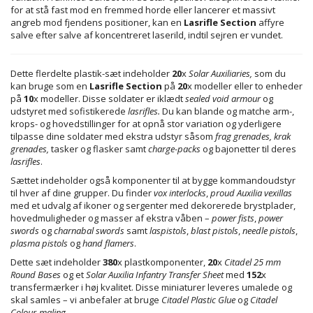
for at stå fast mod en fremmed horde eller lancerer et massivt
angreb mod fjendens positioner, kan en
Lasrifle Section
affyre
salve efter salve af koncentreret laserild, indtil sejren er vundet.
Dette flerdelte plastik-sæt indeholder
20
x
Solar Auxiliaries,
som du
kan bruge som en
Lasrifle Section
på
20
x modeller eller to enheder
på
10
x modeller. Disse soldater er iklædt
sealed void armour
og
udstyret med sofistikerede
lasrifles.
Du kan blande og matche arm-,
krops- og hovedstillinger for at opnå stor variation og yderligere
tilpasse dine soldater med ekstra udstyr såsom
frag grenades,
krak
grenades,
tasker og flasker samt
charge-packs
og bajonetter til deres
lasrifles
.
Sættet indeholder også komponenter til at bygge kommandoudstyr
til hver af dine grupper. Du finder
vox interlocks
,
proud Auxilia vexillas
med et udvalg af ikoner og sergenter med dekorerede brystplader,
hovedmuligheder og masser af ekstra våben –
power fists
,
power
swords
og
charnabal swords
samt
laspistols
,
blast pistols
,
needle pistols
,
plasma pistols
og
hand flamers
.
Dette sæt indeholder
380
x plastkomponenter,
20
x
Citadel 25 mm
Round Bases
og et
Solar Auxilia Infantry Transfer Sheet
med
152
x
transfermærker i høj kvalitet. Disse miniaturer leveres umalede og
skal samles – vi anbefaler at bruge
Citadel Plastic Glue
og
Citadel
Colour-maling
.