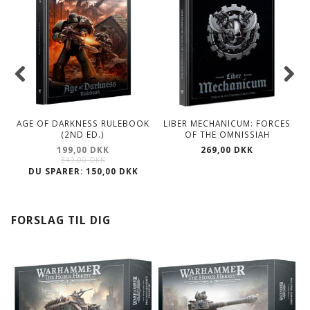
AGE OF DARKNESS RULEBOOK
LIBER MECHANICUM: FORCES
(2ND ED.)
OF THE OMNISSIAH
O
199,00 DKK
269,00 DKK
349,00 DKK
DU SPARER:
150,00 DKK
FORSLAG TIL DIG