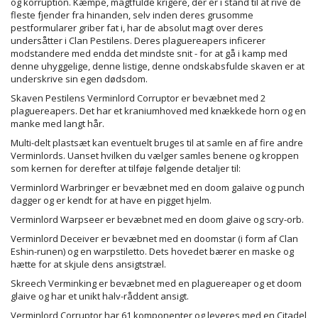
og korruption. Kæmpe, magtfulde krigere, der er i stand til at rive de
fleste fjender fra hinanden, selv inden deres grusomme
pestformularer griber fat i, har de absolut magt over deres
undersåtter i Clan Pestilens. Deres plaguereapers inficerer
modstandere med endda det mindste snit - for at gå i kamp med
denne uhyggelige, denne listige, denne ondskabsfulde skaven er at
underskrive sin egen dødsdom.
Skaven Pestilens Verminlord Corruptor er bevæbnet med 2
plaguereapers. Det har et kraniumhoved med knækkede horn og en
manke med langt hår.
Multi-delt plastsæt kan eventuelt bruges til at samle en af ​​fire andre
Verminlords. Uanset hvilken du vælger samles benene og kroppen
som kernen for derefter at tilføje følgende detaljer til:
Verminlord Warbringer er bevæbnet med en doom galaive og punch
dagger og er kendt for at have en pigget hjelm.
Verminlord Warpseer er bevæbnet med en doom glaive og scry-orb.
Verminlord Deceiver er bevæbnet med en doomstar (i form af Clan
Eshin-runen) og en warpstiletto. Dets hovedet bærer en maske og
hætte for at skjule dens ansigtstræl.
Skreech Verminking er bevæbnet med en plaguereaper og et doom
glaive og har et unikt halv-råddent ansigt.
Verminlord Corruptor har 61 komponenter og leveres med en Citadel