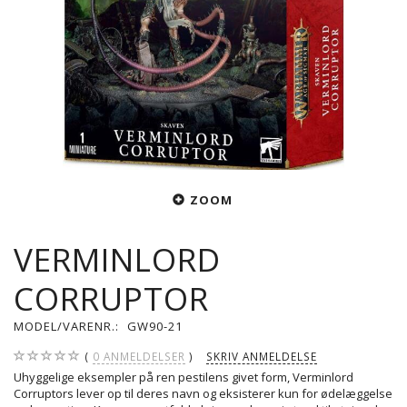
ZOOM
VERMINLORD
CORRUPTOR
MODEL/VARENR.:
GW90-21
0
ANMELDELSER
SKRIV ANMELDELSE
Uhyggelige eksempler på ren pestilens givet form, Verminlord
Corruptors lever op til deres navn og eksisterer kun for ødelæggelse