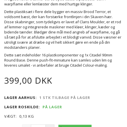
warpflame eller lemlæster dem med hurtige klinger.
Dette plastiksæt i flere dele bygger en massiv Brood Terror, et
voldsomt bæst, der kan forstærke frontlinjen i din Skaven-hær.
Disse skabninger, som tydeligvis er lavet af Clans Moulder, er et rod
af lemmer og integrerede maskiner med kløer, klinger, kæder og
bidende tænder. Blødgør dine mål med angreb af warpflame, og gå
så tæt på for at afslutte arbejdet i et blodigt vanvid. Disse væsner er
utroligt svære at dræbe og vil helt sikkert gøre en ende på din
modstanders planer.
Dette sæt indeholder 16 plastkomponenter og 1x Citadel 90mm
Round Base. Denne push-fit-miniature kan samles uden lim og
leveres umalet - vi anbefaler at bruge Citadel Colour-maling.
399,00 DKK
LAGER AARHUS:
1 STK TILBAGE PÅ LAGER
LAGER ROSKILDE:
PÅ LAGER
VÆGT:
0,13 KG