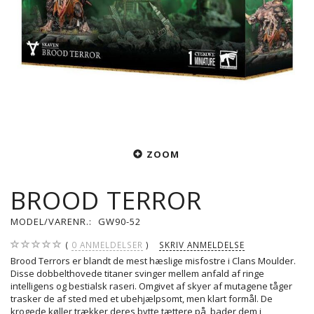
ZOOM
BROOD TERROR
MODEL/VARENR.:
GW90-52
0
ANMELDELSER
SKRIV ANMELDELSE
Brood Terrors er blandt de mest hæslige misfostre i Clans Moulder.
Disse dobbelthovede titaner svinger mellem anfald af ringe
intelligens og bestialsk raseri. Omgivet af skyer af mutagene tåger
trasker de af sted med et ubehjælpsomt, men klart formål. De
krogede køller trækker deres bytte tættere på, bader dem i