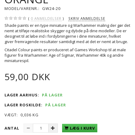
MODEL/VARENR.:
GW24-20
0
ANMELDELSER
SKRIV ANMELDELSE
Shade paints er en type miniature og Warhammer maling der gør det
nemt at tilføje realistiske skygger og dybde på dine modeller. De er
designet til at løbe ind i fordybningerne i dine miniaturer, hvilket
giver fremragende resultater samtidigt med at det er nemt at bruge.
Citadel Colour paints er produceret af Games Workshop til at male
figurer fra Warhammer: Age of Sigmar, Warhammer 40k og andre
miniaturespil.
59,00 DKK
LAGER AARHUS:
PÅ LAGER
LAGER ROSKILDE:
PÅ LAGER
VÆGT:
0,036 KG
ANTAL
LÆG I KURV