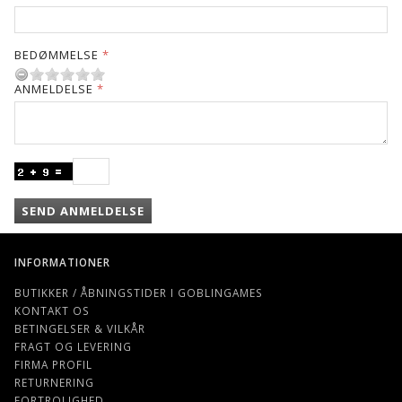
BEDØMMELSE
ANMELDELSE
SEND ANMELDELSE
INFORMATIONER
BUTIKKER / ÅBNINGSTIDER I GOBLINGAMES
KONTAKT OS
BETINGELSER & VILKÅR
FRAGT OG LEVERING
FIRMA PROFIL
RETURNERING
FORTROLIGHED