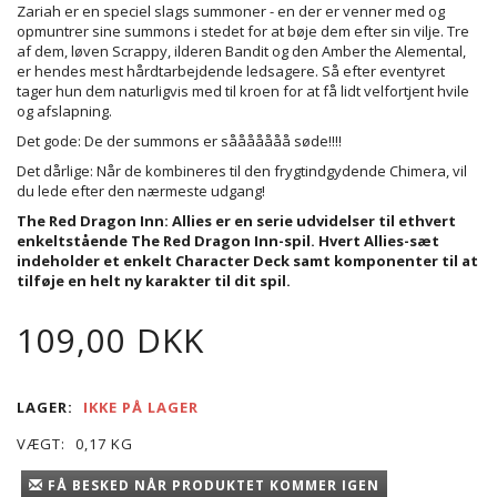
Zariah er en speciel slags summoner - en der er venner med og
opmuntrer sine summons i stedet for at bøje dem efter sin vilje. Tre
af dem, løven Scrappy, ilderen Bandit og den Amber the Alemental,
er hendes mest hårdtarbejdende ledsagere. Så efter eventyret
tager hun dem naturligvis med til kroen for at få lidt velfortjent hvile
og afslapning.
Det gode: De der summons er sååååååå søde!!!!
Det dårlige: Når de kombineres til den frygtindgydende Chimera, vil
du lede efter den nærmeste udgang!
The Red Dragon Inn: Allies er en serie udvidelser til ethvert
enkeltstående The Red Dragon Inn-spil. Hvert Allies-sæt
indeholder et enkelt Character Deck samt komponenter til at
tilføje en helt ny karakter til dit spil.
109,00 DKK
LAGER:
IKKE PÅ LAGER
VÆGT:
0,17 KG
FÅ BESKED NÅR PRODUKTET KOMMER IGEN