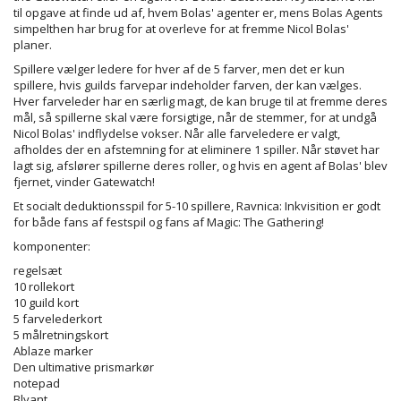
til opgave at finde ud af, hvem Bolas' agenter er, mens Bolas Agents
simpelthen har brug for at overleve for at fremme Nicol Bolas'
planer.
Spillere vælger ledere for hver af de 5 farver, men det er kun
spillere, hvis guilds farvepar indeholder farven, der kan vælges.
Hver farveleder har en særlig magt, de kan bruge til at fremme deres
mål, så spillerne skal være forsigtige, når de stemmer, for at undgå
Nicol Bolas' indflydelse vokser. Når alle farveledere er valgt,
afholdes der en afstemning for at eliminere 1 spiller. Når støvet har
lagt sig, afslører spillerne deres roller, og hvis en agent af Bolas' blev
fjernet, vinder Gatewatch!
Et socialt deduktionsspil for 5-10 spillere, Ravnica: Inkvisition er godt
for både fans af festspil og fans af Magic: The Gathering!
komponenter:
regelsæt
10 rollekort
10 guild kort
5 farvelederkort
5 målretningskort
Ablaze marker
Den ultimative prismarkør
notepad
Blyant