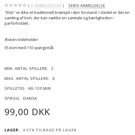
0
ANMELDELSER
SKRIV ANMELDELSE
"Elsk" er ikke et traditionelt brætspil i den forstand. I stedet er det en
samling af kort, der kan vække en samtale og kærligheden i
parforholdet.
Æsken indeholder:
55 kort med 110 spørgsmål.
MIN. ANTAL SPILLERE:
2
MAX. ANTAL SPILLERE:
6
SPILLETID:
60-120 MIN
SPROG:
DANSK
99,00 DKK
LAGER:
4 STK TILBAGE PÅ LAGER